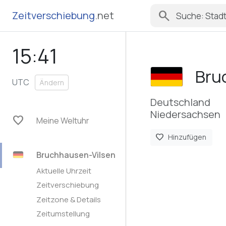
search
Zeitverschiebung
.net
15:41
Bru
UTC
Ändern
Deutschland
Niedersachsen
favorite
Meine Weltuhr
favorite
Hinzufügen
Bruchhausen-Vilsen
Aktuelle Uhrzeit
Zeitverschiebung
Zeitzone & Details
Zeitumstellung