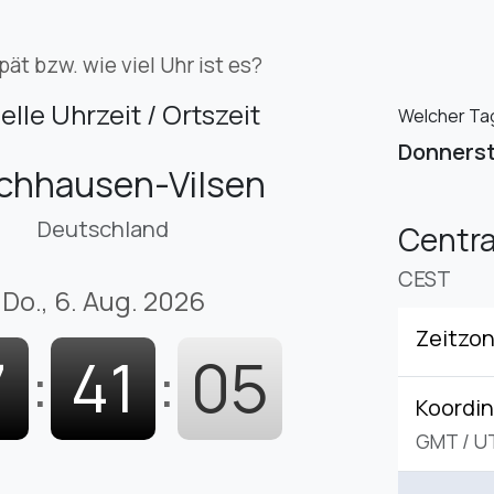
pät bzw. wie viel Uhr ist es?
elle Uhrzeit / Ortszeit
Welcher Tag
Donners
chhausen-Vilsen
Deutschland
Centr
CEST
Do., 6. Aug. 2026
Zeitzo
7
:
41
:
06
Koordin
GMT
/
U