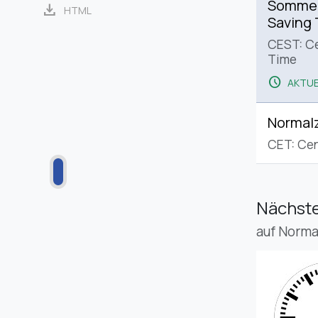
Sommerz
download
HTML
Saving
CEST: C
Time
schedule
AKTUE
Normalz
CET: Cen
Nächste
auf Norma