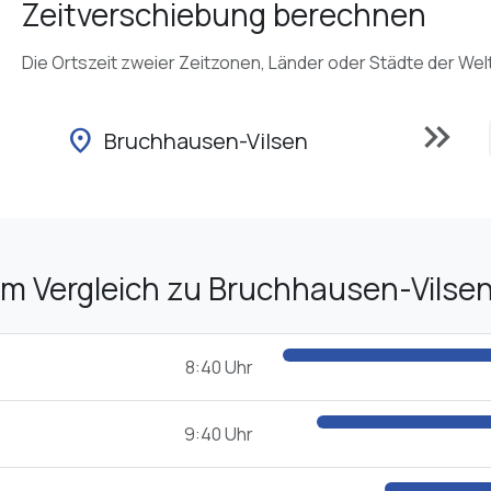
Zeitverschiebung berechnen
Die Ortszeit zweier Zeitzonen, Länder oder Städte der Wel
keyboard_double_arrow_right
location_on
Bruchhausen-Vilsen
im Vergleich zu Bruchhausen-Vilse
8:40 Uhr
9:40 Uhr