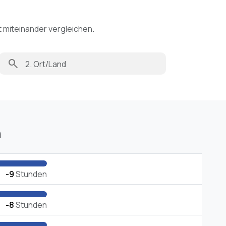
t miteinander vergleichen.
search
n
-9
Stunden
-8
Stunden