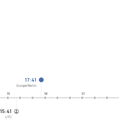
17:41
Europe/Berlin
15
18
21
15:41
UTC