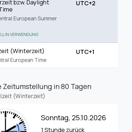
eit bzw. Daylight
UTC+2
 Time
entral European Summer
LL IN VERWENDUNG
eit (Winterzeit)
UTC+1
tral European Time
 Zeitumstellung
in 80 Tagen
lzeit (Winterzeit)
Sonntag, 25.10.2026
1 Stunde zurück