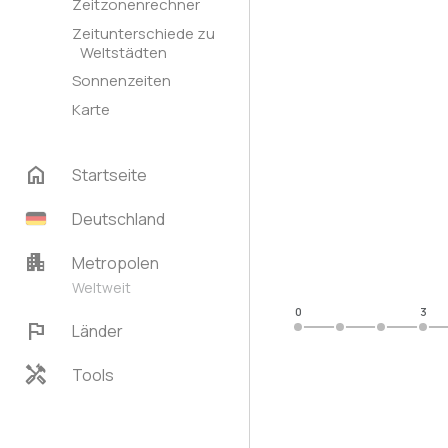
Zeitzonenrechner
Zeitunterschiede zu
Weltstädten
Sonnenzeiten
Karte
home
Startseite
Deutschland
apartment
Metropolen
Weltweit
0
3
flag
Länder
handyman
Tools