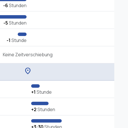
-6
Stunden
-5
Stunden
-1
Stunde
Keine Zeitverschiebung
location_on
+1
Stunde
+2
Stunden
+3:30
Stunden