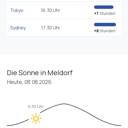
Tokyo
16:30 Uhr
+7
Stunden
Sydney
17:30 Uhr
+8
Stunden
Die Sonne in Meldorf
Heute, 08.08.2026
9:30 Uhr
wb_sunny