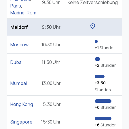
9:30 Uhr
Keine Zeitverschiebung
Paris
,
Madrid
,
Rom
location_on
Meldorf
9:30 Uhr
Moscow
10:30 Uhr
+1
Stunde
Dubai
11:30 Uhr
+2
Stunden
Mumbai
13:00 Uhr
+3:30
Stunden
Hong Kong
15:30 Uhr
+6
Stunden
Singapore
15:30 Uhr
+6
Stunden