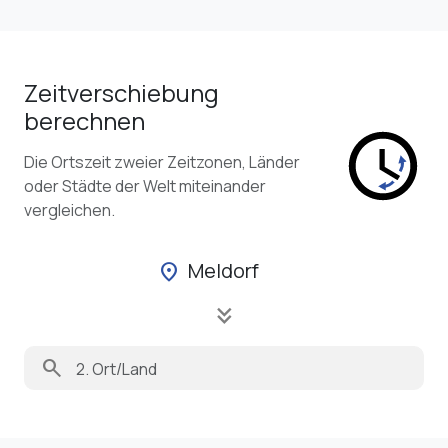
Zeitverschiebung
berechnen
Die Ortszeit zweier Zeitzonen, Länder
oder Städte der Welt miteinander
vergleichen.
Meldorf
location_on
keyboard_double_arrow_down
search