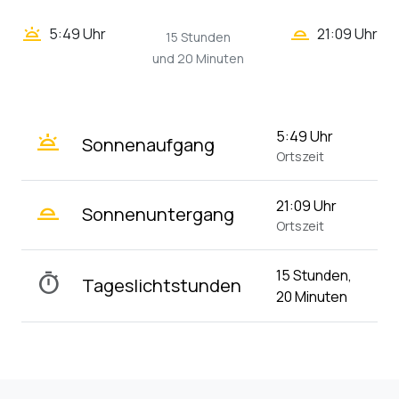
wb_twilight_2
wb_twilight
5:49 Uhr
21:09 Uhr
15 Stunden
und 20 Minuten
wb_twilight
5:49 Uhr
Sonnenaufgang
Ortszeit
wb_twilight_2
21:09 Uhr
Sonnenuntergang
Ortszeit
15 Stunden,
timer
Tageslichtstunden
20 Minuten