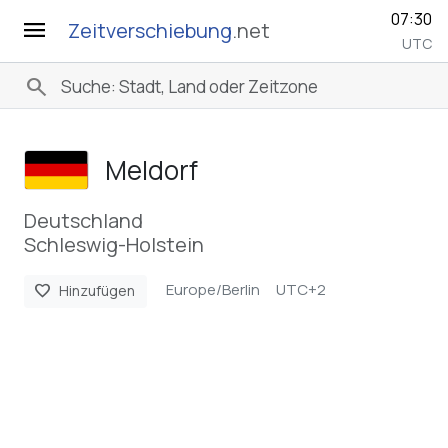
07:30
menu
Zeitverschiebung
.net
UTC
search
Meldorf
Deutschland
Schleswig-Holstein
Europe/Berlin
UTC+2
favorite
Hinzufügen