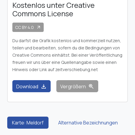
Kostenlos unter Creative
Commons License
CC BY 4.0
arrow_outward
Du darfst die Grafik kostenlos und kommerziell nutzen,
teilen und bearbeiten, sofern du die Bedingungen von
Creative Commons einhältst. Bei einer Veröffentlichung
freuen wir uns über eine Quellenangabe sowie einen
Hinweis oder Link auf zeitverschiebung.net
download
zoom_in
Download
Vergrößern
Karte: Meldorf
Alternative Bezeichnungen