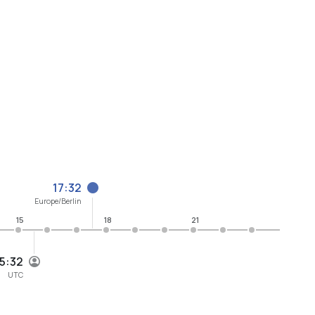
17:32
Europe/Berlin
15
18
21
15:32
UTC