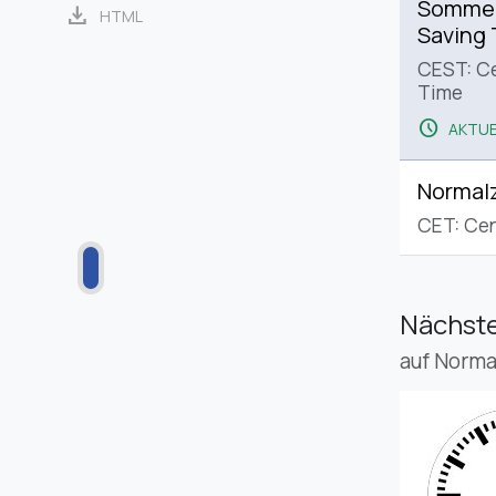
Sommerz
download
HTML
Saving
CEST: C
Time
schedule
AKTUE
Normalz
CET: Cen
Nächste
auf Norma