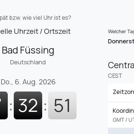
pät bzw. wie viel Uhr ist es?
elle Uhrzeit / Ortszeit
Welcher Tag 
Donners
Bad Füssing
Deutschland
Centr
CEST
Do., 6. Aug. 2026
Zeitzo
7
:
32
:
52
Koordin
GMT
/
U