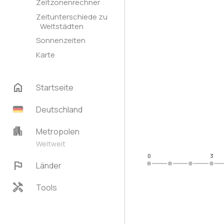
Zeitzonenrechner
Zeitunterschiede zu
Weltstädten
Sonnenzeiten
Karte
home
Startseite
Deutschland
apartment
Metropolen
Weltweit
0
3
flag
Länder
handyman
Tools