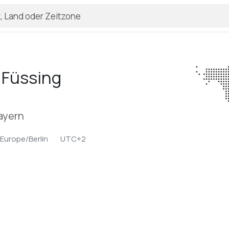
 Füssing
ayern
Europe/Berlin
UTC+2