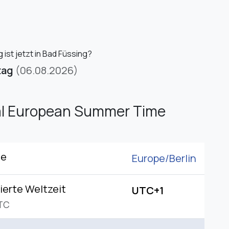
ist jetzt in Bad Füssing?
tag
(06.08.2026)
al European Summer Time
ne
Europe/
Berlin
ierte Weltzeit
UTC+1
TC