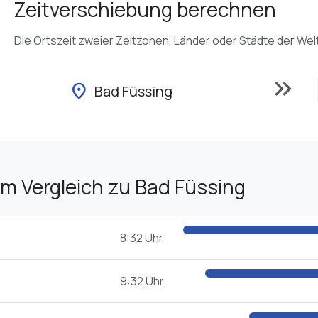
Zeitverschiebung berechnen
Die Ortszeit zweier Zeitzonen, Länder oder Städte der Wel
keyboard_double_arrow_right
location_on
Bad Füssing
im Vergleich zu Bad Füssing
8:32 Uhr
9:32 Uhr