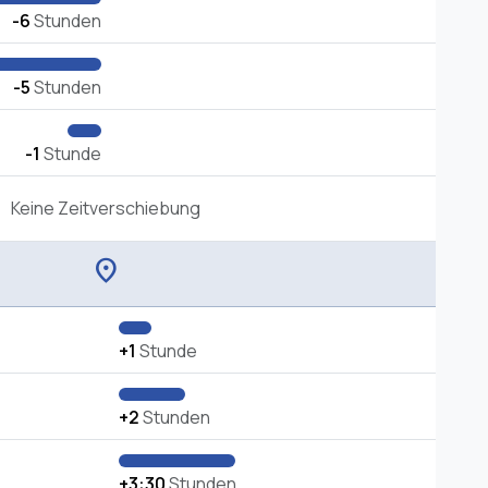
-6
Stunden
-5
Stunden
-1
Stunde
Keine Zeitverschiebung
location_on
+1
Stunde
+2
Stunden
+3:30
Stunden