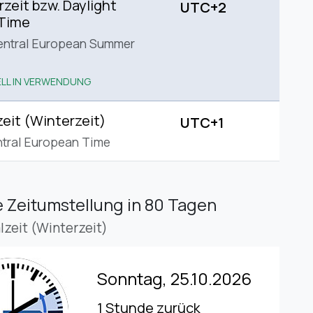
eit bzw. Daylight
UTC+2
 Time
entral European Summer
LL IN VERWENDUNG
eit (Winterzeit)
UTC+1
tral European Time
 Zeitumstellung
in 80 Tagen
lzeit (Winterzeit)
Sonntag, 25.10.2026
1 Stunde zurück