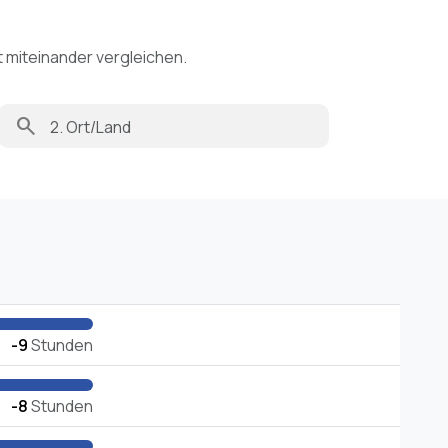
t miteinander vergleichen.
search
-9
Stunden
-8
Stunden