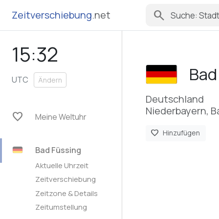
search
Zeitverschiebung
.net
15:32
Bad
UTC
Ändern
Deutschland
Niederbayern, B
favorite
Meine Weltuhr
favorite
Hinzufügen
Bad Füssing
Aktuelle Uhrzeit
Zeitverschiebung
Zeitzone & Details
Zeitumstellung