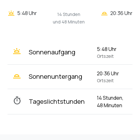
wb_twilight_2
wb_twilight
5:48 Uhr
20:36 Uhr
14 Stunden
und 48 Minuten
wb_twilight
5:48 Uhr
Sonnenaufgang
Ortszeit
wb_twilight_2
20:36 Uhr
Sonnenuntergang
Ortszeit
14 Stunden,
timer
Tageslichtstunden
48 Minuten