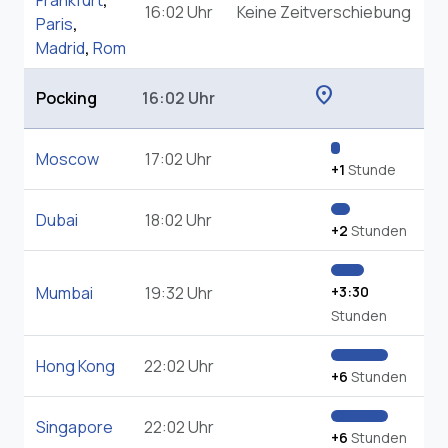
Frankfurt
,
16:02 Uhr
Keine Zeitverschiebung
Paris
,
Madrid
,
Rom
location_on
Pocking
16:02 Uhr
Moscow
17:02 Uhr
+1
Stunde
Dubai
18:02 Uhr
+2
Stunden
Mumbai
19:32 Uhr
+3:30
Stunden
Hong Kong
22:02 Uhr
+6
Stunden
Singapore
22:02 Uhr
+6
Stunden