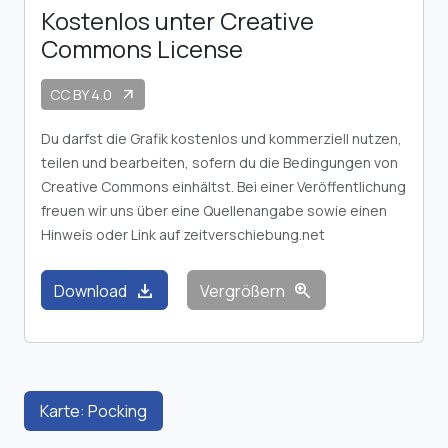
Kostenlos unter Creative
Commons License
CC BY 4.0
arrow_outward
Du darfst die Grafik kostenlos und kommerziell nutzen,
teilen und bearbeiten, sofern du die Bedingungen von
Creative Commons einhältst. Bei einer Veröffentlichung
freuen wir uns über eine Quellenangabe sowie einen
Hinweis oder Link auf zeitverschiebung.net
download
zoom_in
Download
Vergrößern
Karte: Pocking