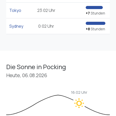
Tokyo
23:02 Uhr
+7
Stunden
Sydney
0:02 Uhr
+8
Stunden
Die Sonne in Pocking
Heute, 06.08.2026
16:02 Uhr
wb_sunny