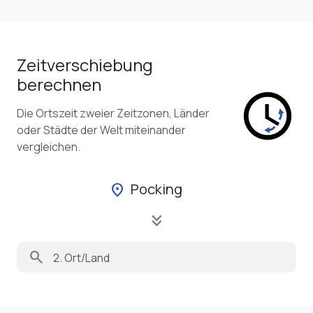
Zeitverschiebung
berechnen
Die Ortszeit zweier Zeitzonen, Länder
oder Städte der Welt miteinander
vergleichen.
Pocking
location_on
keyboard_double_arrow_down
search