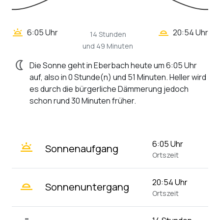
wb_twilight_2
wb_twilight
6:05 Uhr
20:54 Uhr
14 Stunden
und 49 Minuten
nightlight
Die Sonne geht in Eberbach heute um 6:05 Uhr
auf, also in 0 Stunde(n) und 51 Minuten. Heller wird
es durch die bürgerliche Dämmerung jedoch
schon rund 30 Minuten früher.
wb_twilight
6:05 Uhr
Sonnenaufgang
Ortszeit
wb_twilight_2
20:54 Uhr
Sonnenuntergang
Ortszeit