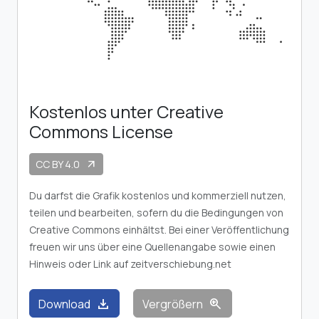
Kostenlos unter Creative
Commons License
CC BY 4.0
arrow_outward
Du darfst die Grafik kostenlos und kommerziell nutzen,
teilen und bearbeiten, sofern du die Bedingungen von
Creative Commons einhältst. Bei einer Veröffentlichung
freuen wir uns über eine Quellenangabe sowie einen
Hinweis oder Link auf zeitverschiebung.net
download
zoom_in
Download
Vergrößern