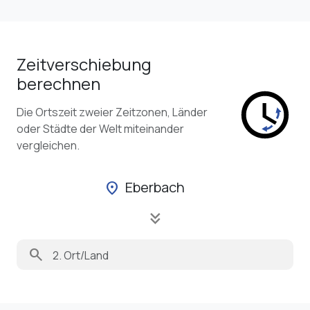
Zeitverschiebung
berechnen
Die Ortszeit zweier Zeitzonen, Länder
oder Städte der Welt miteinander
vergleichen.
Eberbach
location_on
keyboard_double_arrow_down
search