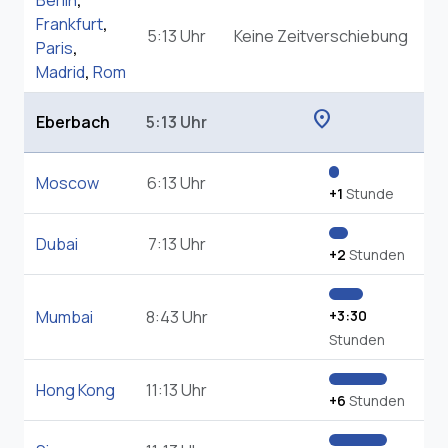
Berlin
,
Frankfurt
,
5:13 Uhr
Keine Zeitverschiebung
Paris
,
Madrid
,
Rom
location_on
Eberbach
5:13 Uhr
Moscow
6:13 Uhr
+1
Stunde
Dubai
7:13 Uhr
+2
Stunden
Mumbai
8:43 Uhr
+3:30
Stunden
Hong Kong
11:13 Uhr
+6
Stunden