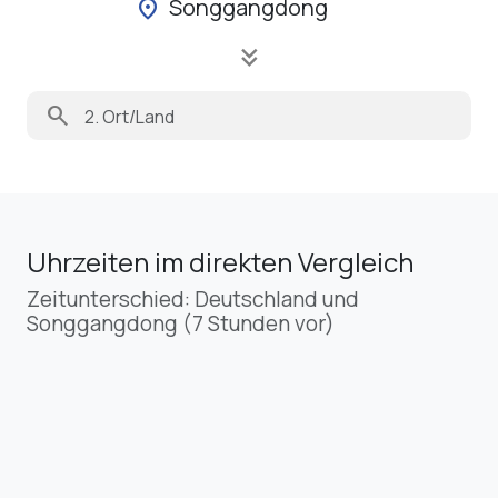
Songgangdong
location_on
keyboard_double_arrow_down
search
Uhrzeiten im direkten Vergleich
Zeitunterschied: Deutschland und
Songgangdong (7 Stunden vor)