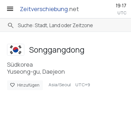
19:17
menu
Zeitverschiebung
.net
UTC
search
Songgangdong
Südkorea
Yuseong-gu, Daejeon
Asia/Seoul
UTC+9
favorite
Hinzufügen