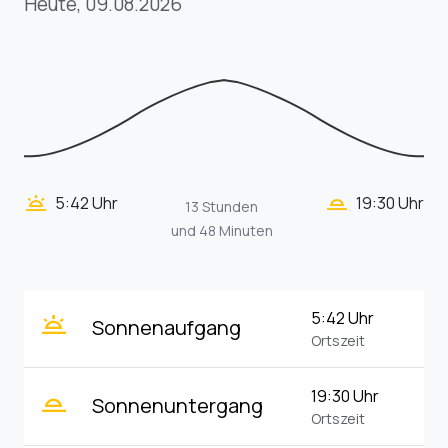
Heute, 09.08.2026
wb_twilight_2
wb_twilight
5:42 Uhr
19:30 Uhr
13 Stunden
und 48 Minuten
wb_twilight
5:42 Uhr
Sonnenaufgang
Ortszeit
wb_twilight_2
19:30 Uhr
Sonnenuntergang
Ortszeit