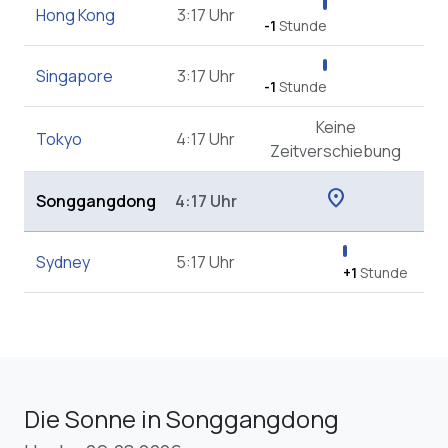
Hong Kong
3:17 Uhr
-1
Stunde
Singapore
3:17 Uhr
-1
Stunde
Keine
Tokyo
4:17 Uhr
Zeitverschiebung
location_on
Songgangdong
4:17 Uhr
Sydney
5:17 Uhr
+1
Stunde
Die Sonne in Songgangdong