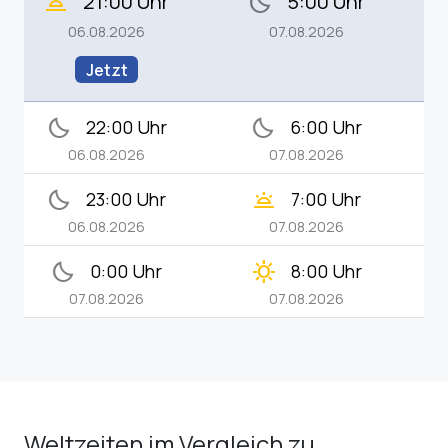
21:00 Uhr
5:00 Uhr
wb_twilight_2
bedtime
06.08.2026
07.08.2026
Jetzt
bedtime
bedtime
22:00 Uhr
6:00 Uhr
06.08.2026
07.08.2026
bedtime
wb_twilight
23:00 Uhr
7:00 Uhr
06.08.2026
07.08.2026
bedtime
clear_day
0:00 Uhr
8:00 Uhr
07.08.2026
07.08.2026
Weltzeiten im Vergleich zu