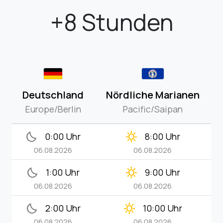
+8 Stunden
Deutschland
Nördliche Marianen
Europe/Berlin
Pacific/Saipan
bedtime
clear_day
0:00 Uhr
8:00 Uhr
06.08.2026
06.08.2026
bedtime
clear_day
1:00 Uhr
9:00 Uhr
06.08.2026
06.08.2026
bedtime
clear_day
2:00 Uhr
10:00 Uhr
06.08.2026
06.08.2026