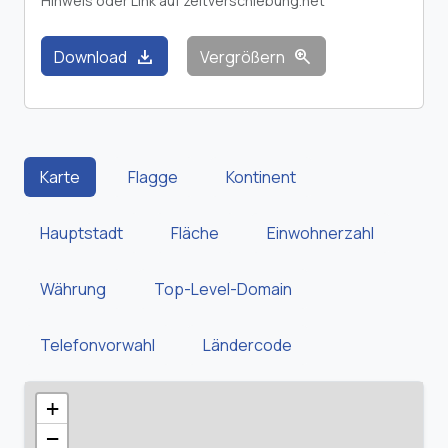
Hinweis oder Link auf zeitverschiebung.net
download
zoom_in
Download
Vergrößern
Karte
Flagge
Kontinent
Hauptstadt
Fläche
Einwohnerzahl
Währung
Top-Level-Domain
Telefonvorwahl
Ländercode
+
−