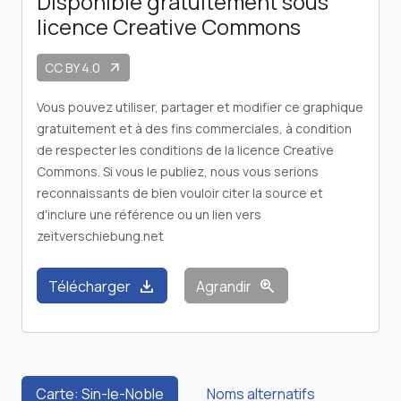
Disponible gratuitement sous
licence Creative Commons
CC BY 4.0
arrow_outward
Vous pouvez utiliser, partager et modifier ce graphique
gratuitement et à des fins commerciales, à condition
de respecter les conditions de la licence Creative
Commons. Si vous le publiez, nous vous serions
reconnaissants de bien vouloir citer la source et
d'inclure une référence ou un lien vers
zeitverschiebung.net
download
zoom_in
Télécharger
Agrandir
Carte: Sin-le-Noble
Noms alternatifs