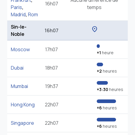
Frankfurt
,
Aucune différence de
16h07
Paris
,
temps
Madrid
,
Rom
Sin-le-
location_on
16h07
Noble
Moscow
17h07
+1
heure
Dubai
18h07
+2
heures
Mumbai
19h37
+3:30
heures
Hong Kong
22h07
+6
heures
Singapore
22h07
+6
heures