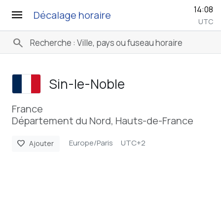
14:08
menu
Décalage horaire
UTC
search
Sin-le-Noble
France
Département du Nord, Hauts-de-France
Europe/Paris
UTC+2
favorite
Ajouter