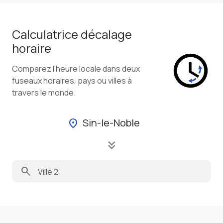
Calculatrice décalage
horaire
Comparez l'heure locale dans deux
fuseaux horaires, pays ou villes à
travers le monde.
Sin-le-Noble
location_on
keyboard_double_arrow_down
search