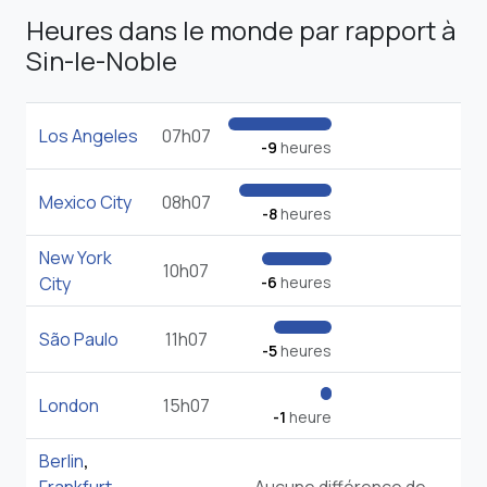
Heures dans le monde par rapport à
Sin-le-Noble
Los Angeles
07h07
-9
heures
Mexico City
08h07
-8
heures
New York
10h07
City
-6
heures
São Paulo
11h07
-5
heures
London
15h07
-1
heure
Berlin
,