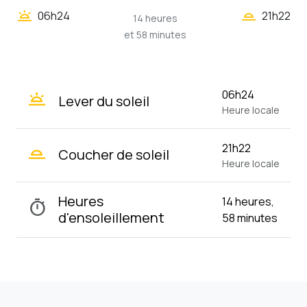
wb_twilight_2
wb_twilight
06h24
21h22
14 heures
et 58 minutes
wb_twilight
06h24
Lever du soleil
Heure locale
wb_twilight_2
21h22
Coucher de soleil
Heure locale
Heures
14 heures,
timer
d'ensoleillement
58 minutes