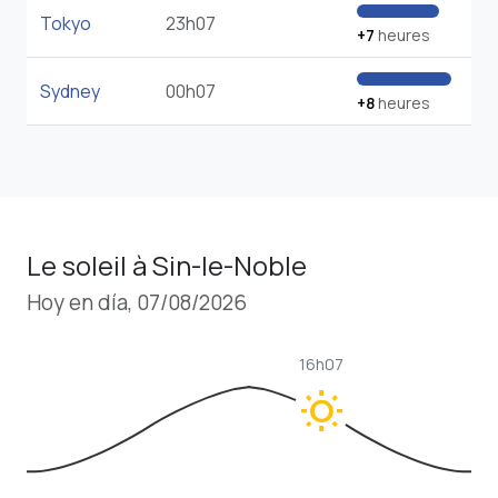
Tokyo
23h07
+7
heures
Sydney
00h07
+8
heures
Le soleil à Sin-le-Noble
Hoy en día, 07/08/2026
16h07
wb_sunny