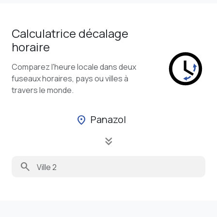
Calculatrice décalage
horaire
Comparez l'heure locale dans deux
fuseaux horaires, pays ou villes à
travers le monde.
Panazol
location_on
keyboard_double_arrow_down
search