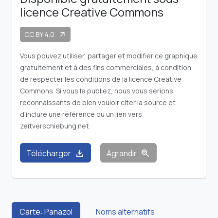
licence Creative Commons
CC BY 4.0
arrow_outward
Vous pouvez utiliser, partager et modifier ce graphique
gratuitement et à des fins commerciales, à condition
de respecter les conditions de la licence Creative
Commons. Si vous le publiez, nous vous serions
reconnaissants de bien vouloir citer la source et
d'inclure une référence ou un lien vers
zeitverschiebung.net
download
zoom_in
Télécharger
Agrandir
Carte: Panazol
Noms alternatifs