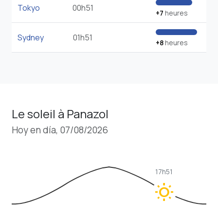
Tokyo
00h51
+7
heures
Sydney
01h51
+8
heures
Le soleil à Panazol
Hoy en día, 07/08/2026
17h51
wb_sunny