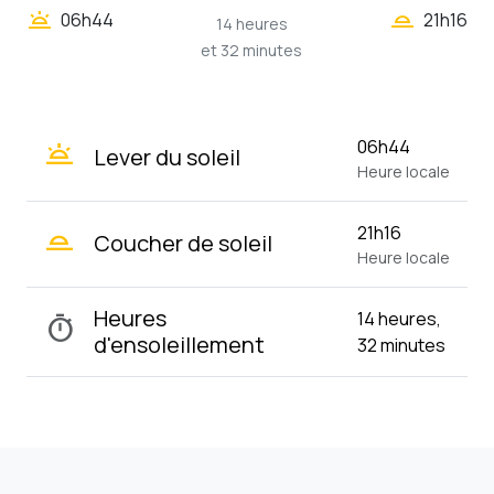
wb_twilight_2
wb_twilight
06h44
21h16
14 heures
et 32 minutes
wb_twilight
06h44
Lever du soleil
Heure locale
wb_twilight_2
21h16
Coucher de soleil
Heure locale
Heures
14 heures,
timer
d'ensoleillement
32 minutes