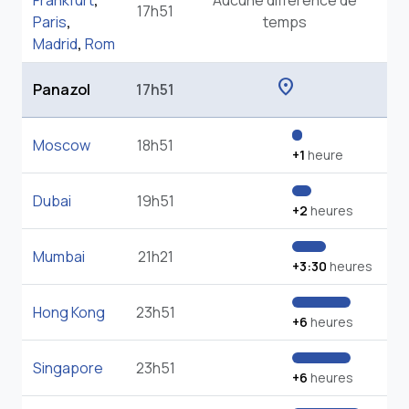
Frankfurt
,
Aucune différence de
17h51
Paris
,
temps
Madrid
,
Rom
location_on
Panazol
17h51
Moscow
18h51
+1
heure
Dubai
19h51
+2
heures
Mumbai
21h21
+3:30
heures
Hong Kong
23h51
+6
heures
Singapore
23h51
+6
heures