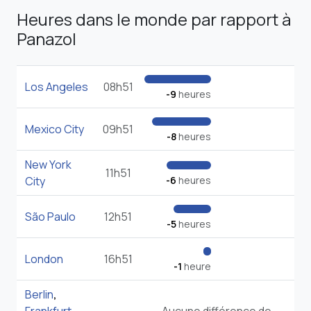
Heures dans le monde par rapport à
Panazol
Los Angeles
08h51
-9
heures
Mexico City
09h51
-8
heures
New York
11h51
City
-6
heures
São Paulo
12h51
-5
heures
London
16h51
-1
heure
Berlin
,