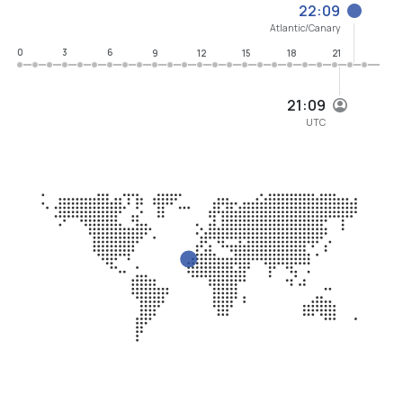
22:09
Atlantic/Canary
0
3
6
9
12
15
18
21
21:09
UTC