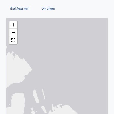
वैकल्पिक नाम
जनसंख्या
+
−