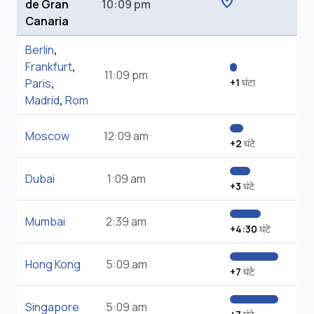
location_on
de Gran
10:09 pm
Canaria
Berlin
,
Frankfurt
,
11:09 pm
Paris
,
+1
घंटा
Madrid
,
Rom
Moscow
12:09 am
+2
घंटे
Dubai
1:09 am
+3
घंटे
Mumbai
2:39 am
+4:30
घंटे
Hong Kong
5:09 am
+7
घंटे
Singapore
5:09 am