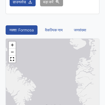
download
zoom_in
डाउनलोड
बड़ा करें
नक्शा: Formosa
वैकल्पिक नाम
जनसंख्या
+
−