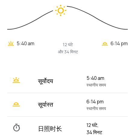
wb_sunny
wb_twilight_2
wb_twilight
5:40 am
6:14 pm
12 घंटे
और 34 मिनट
wb_twilight
5:40 am
सूर्योदय
स्थानीय समय
wb_twilight_2
6:14 pm
सूर्यास्त
स्थानीय समय
12 घंटे,
timer
日照时长
34 मिनट