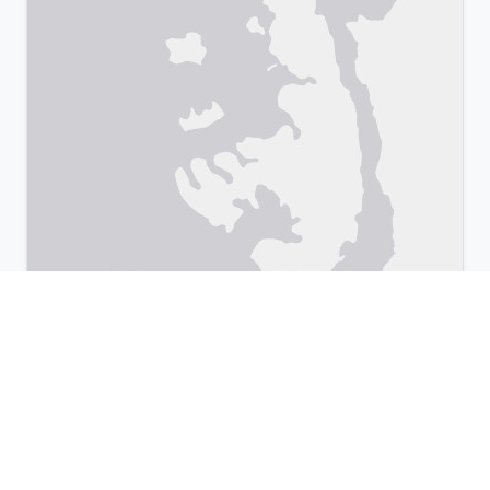
Leaflet
|
©
OpenStreetMap
& Google