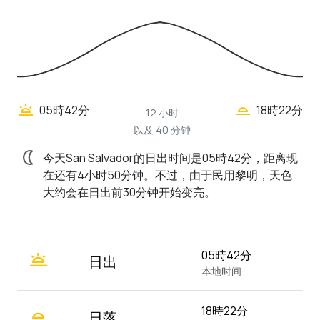
wb_twilight_2
wb_twilight
05時42分
18時22分
12 小时
以及 40 分钟
nightlight
今天San Salvador的日出时间是05時42分，距离现
在还有4小时50分钟。不过，由于民用黎明，天色
大约会在日出前30分钟开始变亮。
wb_twilight
05時42分
日出
本地时间
wb_twilight_2
18時22分
日落