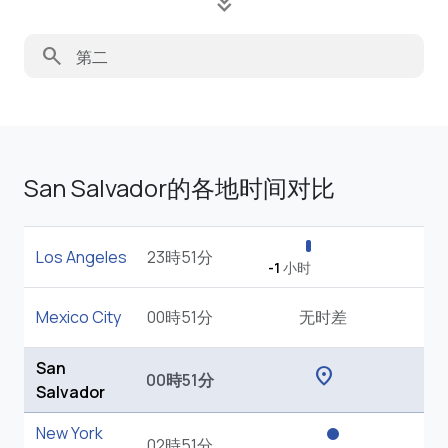
keyboard_double_arrow_down
search
San Salvador的各地时间对比
Los Angeles
23時51分
-1
小时
Mexico City
00時51分
无时差
San
location_on
00時51分
Salvador
New York
02時51分