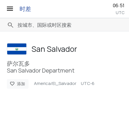
06:51
menu
时差
UTC
search
San Salvador
萨尔瓦多
San Salvador Department
America/El_Salvador
UTC-6
favorite
添加