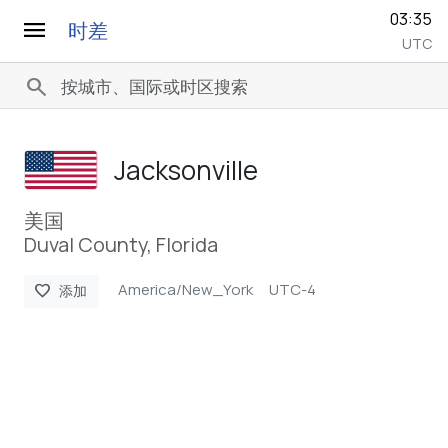
03:35
menu
时差
UTC
search
Jacksonville
美国
Duval County, Florida
America/New_York
UTC-4
favorite
添加