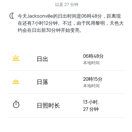
以及 27 分钟
nightlight
今天Jacksonville的日出时间是06時48分，距离现
在还有7小时12分钟。不过，由于民用黎明，天色大
约会在日出前30分钟开始变亮。
wb_twilight
06時48分
日出
本地时间
wb_twilight_2
20時15分
日落
本地时间
13 小时,
timer
日照时长
27 分钟