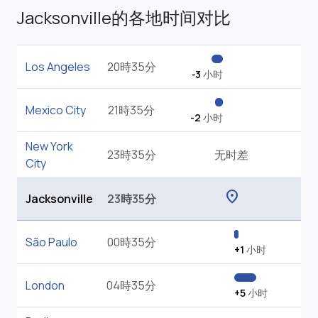
Jacksonville的各地时间对比
Los Angeles
20時35分
-3
小时
Mexico City
21時35分
-2
小时
New York
23時35分
无时差
City
location_on
Jacksonville
23時35分
São Paulo
00時35分
+1
小时
London
04時35分
+5
小时