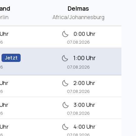
land
Delmas
rlin
Africa/Johannesburg
bedtime
 Uhr
0:00 Uhr
26
07.08.2026
1:00 Uhr
bedtime
Jetzt
26
07.08.2026
bedtime
 Uhr
2:00 Uhr
26
07.08.2026
bedtime
 Uhr
3:00 Uhr
26
07.08.2026
bedtime
 Uhr
4:00 Uhr
26
07.08.2026