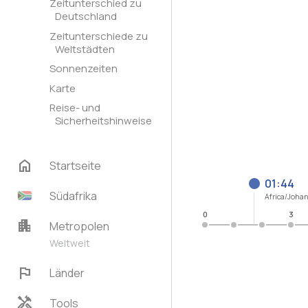
Zeitunterschied zu
Deutschland
Zeitunterschiede zu
Weltstädten
Sonnenzeiten
Karte
Reise- und
Sicherheitshinweise
home
Startseite
01:44
Südafrika
Africa/Joha
0
3
apartment
Metropolen
Weltweit
flag
Länder
handyman
Tools