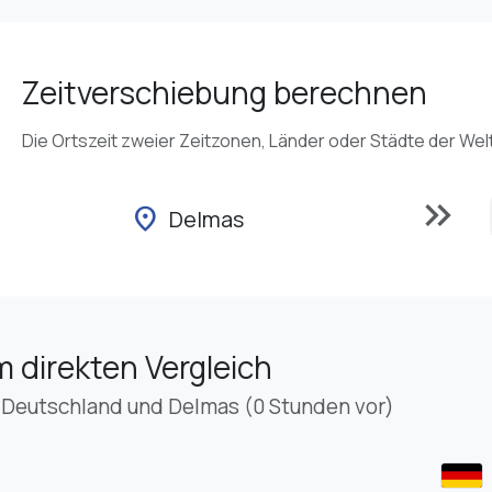
Zeitverschiebung berechnen
Die Ortszeit zweier Zeitzonen, Länder oder Städte der Wel
keyboard_double_arrow_right
location_on
Delmas
m direkten Vergleich
 Deutschland und Delmas (0 Stunden vor)