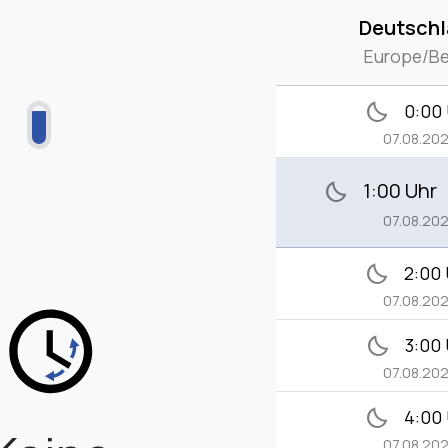
Deutsch
Europe/Be
bedtime
0:00
07.08.20
1:00 Uhr
bedtime
07.08.20
bedtime
2:00
07.08.20
bedtime
3:00
07.08.20
bedtime
4:00
07.08.20