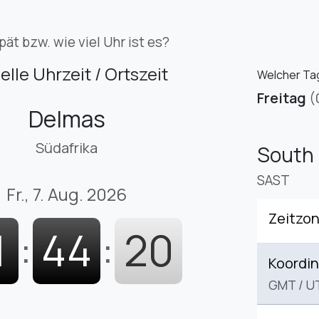
pät bzw. wie viel Uhr ist es?
elle Uhrzeit / Ortszeit
Welcher Tag
Freitag
(
Delmas
Südafrika
South 
SAST
Fr., 7. Aug. 2026
Zeitzo
1
:
44
:
21
Koordin
GMT
/
U