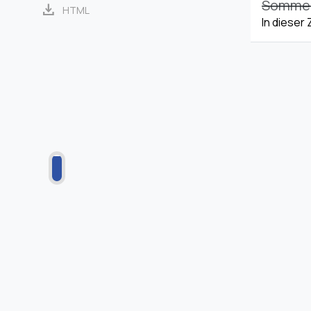
Sommerz
download
HTML
In dieser