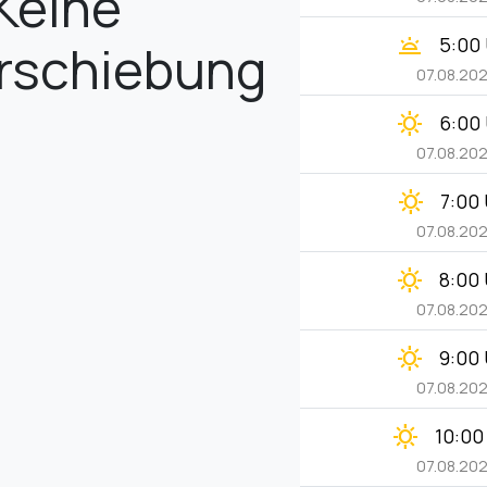
Keine
wb_twilight
5:00
erschiebung
07.08.20
clear_day
6:00
07.08.20
clear_day
7:00
07.08.20
clear_day
8:00
07.08.20
clear_day
9:00
07.08.20
clear_day
10:00
07.08.20