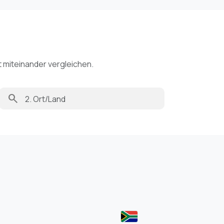
t miteinander vergleichen.
search