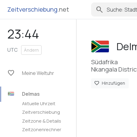
search
Zeitverschiebung
.net
23:44
Del
UTC
Ändern
Südafrika
Nkangala Distri
favorite
Meine Weltuhr
favorite
Hinzufügen
Delmas
Aktuelle Uhrzeit
Zeitverschiebung
Zeitzone & Details
Zeitzonenrechner