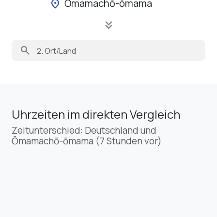
Ōmamachō-ōmama
location_on
keyboard_double_arrow_down
search
Uhrzeiten im direkten Vergleich
Zeitunterschied: Deutschland und
Ōmamachō-ōmama (7 Stunden vor)