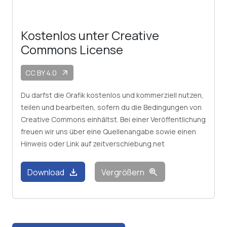
Kostenlos unter Creative
Commons License
CC BY 4.0
arrow_outward
Du darfst die Grafik kostenlos und kommerziell nutzen,
teilen und bearbeiten, sofern du die Bedingungen von
Creative Commons einhältst. Bei einer Veröffentlichung
freuen wir uns über eine Quellenangabe sowie einen
Hinweis oder Link auf zeitverschiebung.net
download
zoom_in
Download
Vergrößern