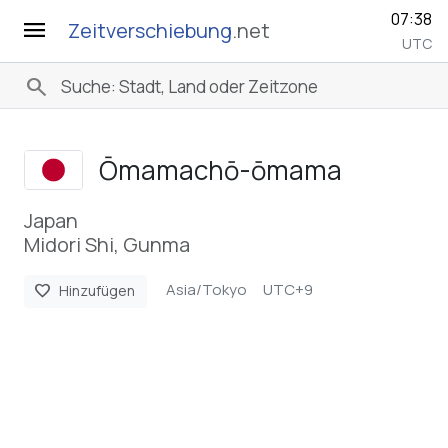
07:38
menu
Zeitverschiebung
.net
UTC
search
Ōmamachō-ōmama
Japan
Midori Shi, Gunma
Asia/Tokyo
UTC+9
favorite
Hinzufügen