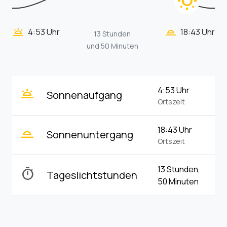
wb_sunny
wb_twilight_2
wb_twilight
4:53 Uhr
18:43 Uhr
13 Stunden
und 50 Minuten
wb_twilight
4:53 Uhr
Sonnenaufgang
Ortszeit
wb_twilight_2
18:43 Uhr
Sonnenuntergang
Ortszeit
13 Stunden,
timer
Tageslichtstunden
50 Minuten