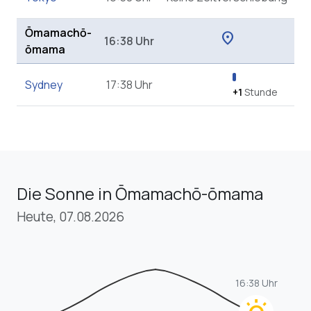
Ōmamachō-
location_on
16:38 Uhr
ōmama
Sydney
17:38 Uhr
+1
Stunde
Die Sonne in Ōmamachō-ōmama
Heute, 07.08.2026
16:38 Uhr