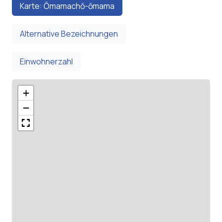
Karte: Ōmamachō-ōmama
Alternative Bezeichnungen
Einwohnerzahl
+
−