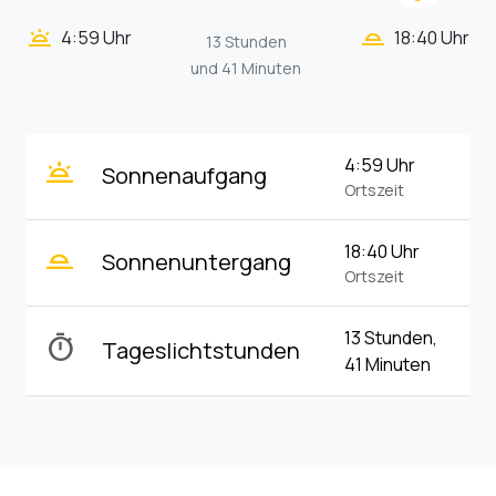
wb_twilight_2
wb_twilight
4:59 Uhr
18:40 Uhr
13 Stunden
und 41 Minuten
wb_twilight
4:59 Uhr
Sonnenaufgang
Ortszeit
wb_twilight_2
18:40 Uhr
Sonnenuntergang
Ortszeit
13 Stunden,
timer
Tageslichtstunden
41 Minuten