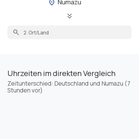
Numazu
location_on
keyboard_double_arrow_down
search
Uhrzeiten im direkten Vergleich
Zeitunterschied: Deutschland und Numazu (7
Stunden vor)