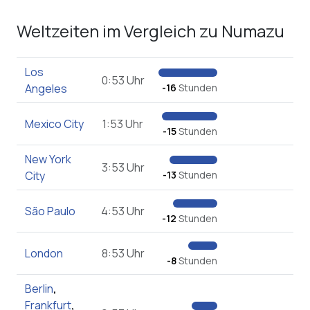
Weltzeiten im Vergleich zu Numazu
Los
0:53 Uhr
Angeles
-16
Stunden
Mexico City
1:53 Uhr
-15
Stunden
New York
3:53 Uhr
City
-13
Stunden
São Paulo
4:53 Uhr
-12
Stunden
London
8:53 Uhr
-8
Stunden
Berlin
,
Frankfurt
,