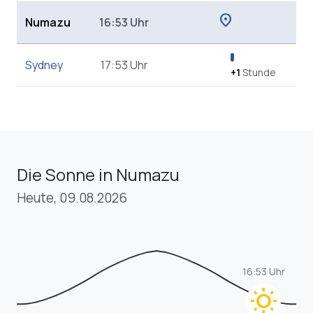
location_on
Numazu
16:53 Uhr
Sydney
17:53 Uhr
+1
Stunde
Die Sonne in Numazu
Heute, 09.08.2026
16:53 Uhr
wb_sunny