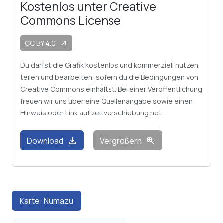
Kostenlos unter Creative
Commons License
CC BY 4.0
arrow_outward
Du darfst die Grafik kostenlos und kommerziell nutzen,
teilen und bearbeiten, sofern du die Bedingungen von
Creative Commons einhältst. Bei einer Veröffentlichung
freuen wir uns über eine Quellenangabe sowie einen
Hinweis oder Link auf zeitverschiebung.net
download
zoom_in
Download
Vergrößern
Karte: Numazu