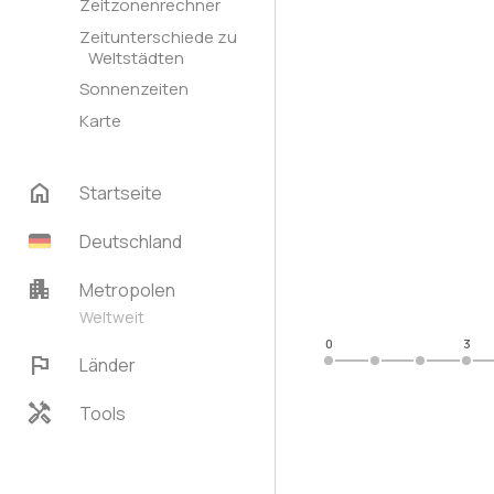
Zeitzonenrechner
Zeitunterschiede zu
Weltstädten
Sonnenzeiten
Karte
home
Startseite
Deutschland
apartment
Metropolen
Weltweit
0
3
flag
Länder
handyman
Tools