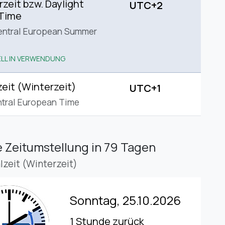
eit bzw. Daylight
UTC+2
 Time
entral European Summer
LL IN VERWENDUNG
eit (Winterzeit)
UTC+1
tral European Time
 Zeitumstellung
in 79 Tagen
lzeit (Winterzeit)
Sonntag, 25.10.2026
1 Stunde zurück