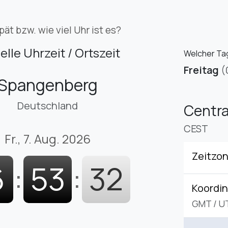
pät bzw. wie viel Uhr ist es?
elle Uhrzeit / Ortszeit
Welcher Tag
Freitag
(
Spangenberg
Deutschland
Centr
CEST
Fr., 7. Aug. 2026
Zeitzo
6
:
53
:
33
Koordin
GMT
/
U