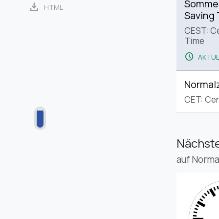
Sommerz
download
HTML
Saving
CEST: C
Time
schedule
AKTUE
Normalz
CET: Cen
Nächste
auf Norma