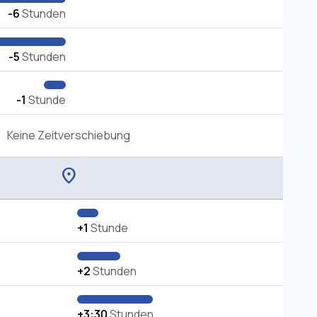
-6
Stunden
-5
Stunden
-1
Stunde
Keine Zeitverschiebung
location_on
+1
Stunde
+2
Stunden
+3:30
Stunden