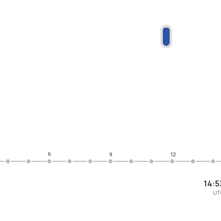
6
9
12
14:5
UT