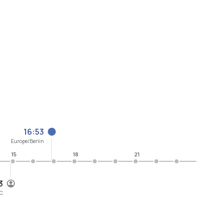
16:53
Europe/Berlin
15
18
21
3
C