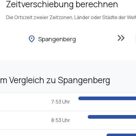
Zeitverschiebung berechnen
Die Ortszeit zweier Zeitzonen, Länder oder Städte der Wel
keyboard_double_arrow_right
location_on
Spangenberg
im Vergleich zu Spangenberg
7:53 Uhr
8:53 Uhr