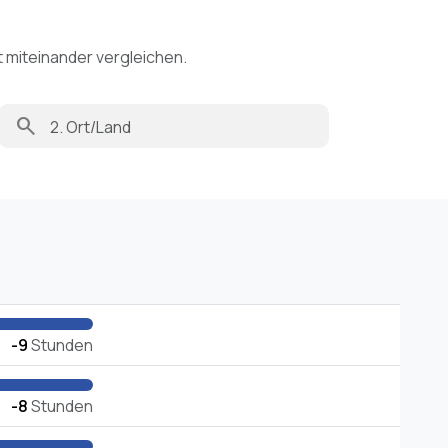
t miteinander vergleichen.
search
-9
Stunden
-8
Stunden