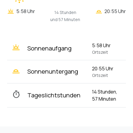
wb_twilight_2
wb_twilight
5:58 Uhr
20:55 Uhr
14 Stunden
und 57 Minuten
wb_twilight
5:58 Uhr
Sonnenaufgang
Ortszeit
wb_twilight_2
20:55 Uhr
Sonnenuntergang
Ortszeit
14 Stunden,
timer
Tageslichtstunden
57 Minuten