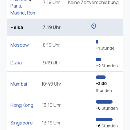
7:19 Uhr
Keine Zeitverschiebung
Paris
,
Madrid
,
Rom
location_on
Helsa
7:19 Uhr
Moscow
8:19 Uhr
+1
Stunde
Dubai
9:19 Uhr
+2
Stunden
Mumbai
10:49 Uhr
+3:30
Stunden
Hong Kong
13:19 Uhr
+6
Stunden
Singapore
13:19 Uhr
+6
Stunden