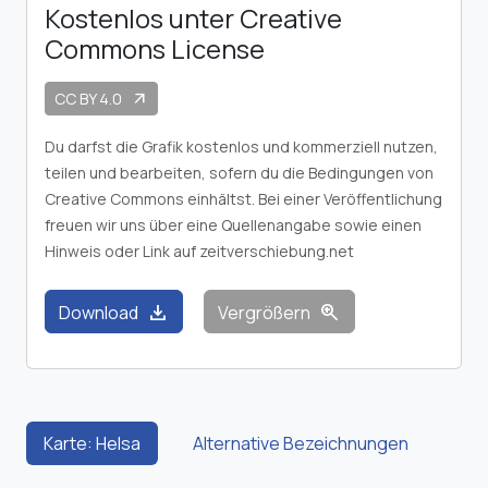
Kostenlos unter Creative
Commons License
CC BY 4.0
arrow_outward
Du darfst die Grafik kostenlos und kommerziell nutzen,
teilen und bearbeiten, sofern du die Bedingungen von
Creative Commons einhältst. Bei einer Veröffentlichung
freuen wir uns über eine Quellenangabe sowie einen
Hinweis oder Link auf zeitverschiebung.net
download
zoom_in
Download
Vergrößern
Karte: Helsa
Alternative Bezeichnungen