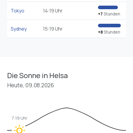
Tokyo
14:19 Uhr
+7
Stunden
Sydney
15:19 Uhr
+8
Stunden
Die Sonne in Helsa
Heute, 09.08.2026
7:19 Uhr
wb_sunny