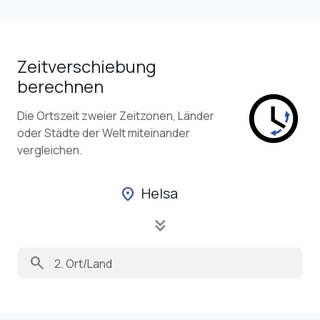
Zeitverschiebung
berechnen
Die Ortszeit zweier Zeitzonen, Länder
oder Städte der Welt miteinander
vergleichen.
Helsa
location_on
keyboard_double_arrow_down
search