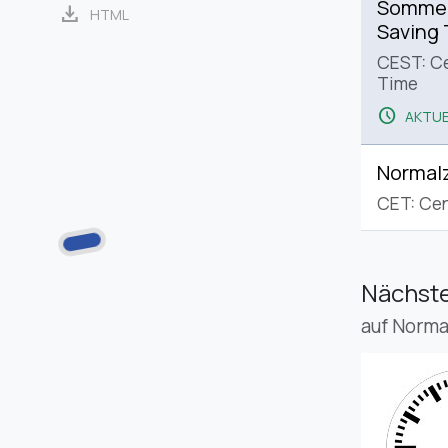
Sommerz
download
HTML
Saving
CEST: C
Time
schedule
AKTUE
Normalz
CET: Cen
Nächste
auf Norma