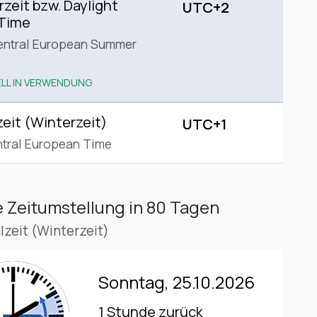
eit bzw. Daylight
UTC+2
 Time
entral European Summer
LL IN VERWENDUNG
eit (Winterzeit)
UTC+1
tral European Time
 Zeitumstellung
in 80 Tagen
lzeit (Winterzeit)
Sonntag, 25.10.2026
1 Stunde zurück