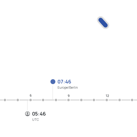
07:46
Europe/Berlin
6
9
12
05:46
UTC