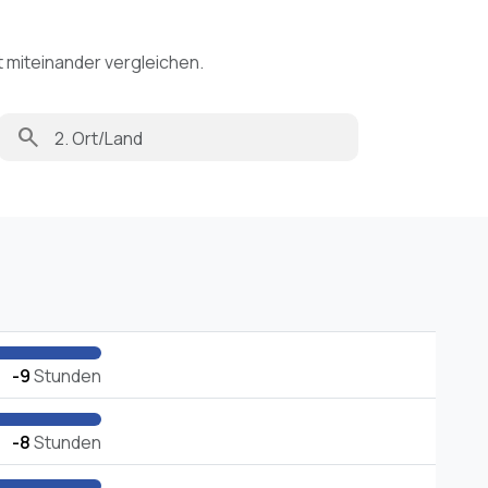
t miteinander vergleichen.
search
-9
Stunden
-8
Stunden