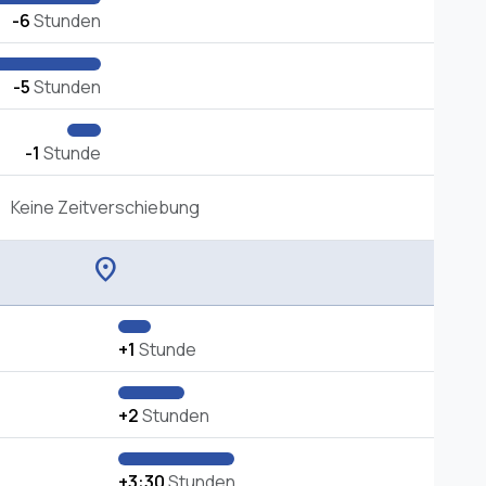
-6
Stunden
-5
Stunden
-1
Stunde
Keine Zeitverschiebung
location_on
+1
Stunde
+2
Stunden
+3:30
Stunden