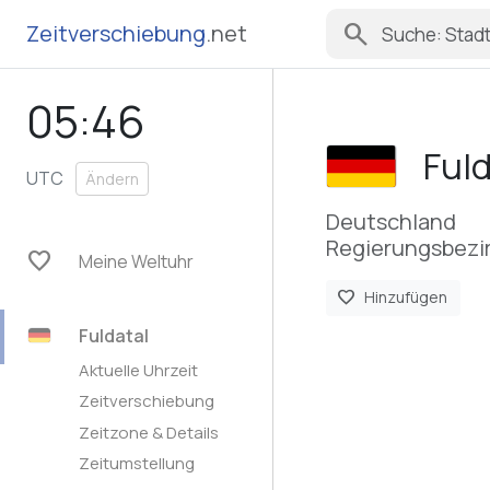
search
Zeitverschiebung
.net
05:46
Fuld
UTC
Ändern
Deutschland
Regierungsbezir
favorite
Meine Weltuhr
favorite
Hinzufügen
Fuldatal
Aktuelle Uhrzeit
Zeitverschiebung
Zeitzone & Details
Zeitumstellung