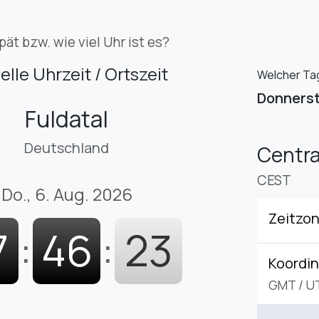
pät bzw. wie viel Uhr ist es?
elle Uhrzeit / Ortszeit
Welcher Tag 
Donners
Fuldatal
Deutschland
Centr
CEST
Do., 6. Aug. 2026
Zeitzo
7
:
46
:
24
Koordin
GMT
/
U