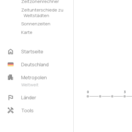
Zeitzonenrechner
Zeitunterschiede zu
Weltstädten
Sonnenzeiten
Karte
home
Startseite
Deutschland
apartment
Metropolen
Weltweit
0
3
flag
Länder
handyman
Tools