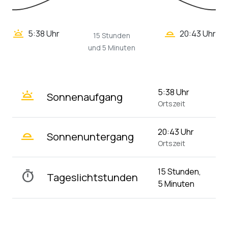
wb_twilight_2
wb_twilight
5:38 Uhr
20:43 Uhr
15 Stunden
und 5 Minuten
wb_twilight
5:38 Uhr
Sonnenaufgang
Ortszeit
wb_twilight_2
20:43 Uhr
Sonnenuntergang
Ortszeit
15 Stunden,
timer
Tageslichtstunden
5 Minuten