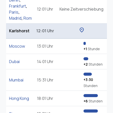
Berlin
,
Frankfurt
,
12:01 Uhr
Keine Zeitverschiebung
Paris
,
Madrid
,
Rom
location_on
Karlshorst
12:01 Uhr
Moscow
13:01 Uhr
+1
Stunde
Dubai
14:01 Uhr
+2
Stunden
Mumbai
15:31 Uhr
+3:30
Stunden
Hong Kong
18:01 Uhr
+6
Stunden