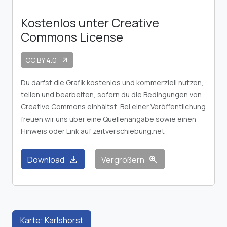
Kostenlos unter Creative
Commons License
CC BY 4.0
arrow_outward
Du darfst die Grafik kostenlos und kommerziell nutzen,
teilen und bearbeiten, sofern du die Bedingungen von
Creative Commons einhältst. Bei einer Veröffentlichung
freuen wir uns über eine Quellenangabe sowie einen
Hinweis oder Link auf zeitverschiebung.net
download
zoom_in
Download
Vergrößern
Karte: Karlshorst