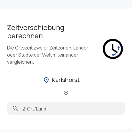
Zeitverschiebung
berechnen
Die Ortszeit zweier Zeitzonen, Länder
oder Städte der Welt miteinander
vergleichen.
Karlshorst
location_on
keyboard_double_arrow_down
search