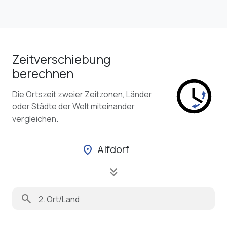
Zeitverschiebung
berechnen
Die Ortszeit zweier Zeitzonen, Länder
oder Städte der Welt miteinander
vergleichen.
Alfdorf
location_on
keyboard_double_arrow_down
search