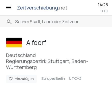
14:25
menu
Zeitverschiebung
.net
UTC
search
Alfdorf
Deutschland
Regierungsbezirk Stuttgart, Baden-
Wurttemberg
Europe/Berlin
UTC+2
favorite
Hinzufügen