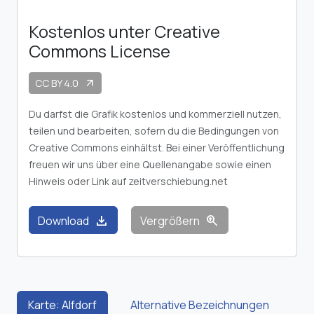
Kostenlos unter Creative
Commons License
CC BY 4.0
arrow_outward
Du darfst die Grafik kostenlos und kommerziell nutzen,
teilen und bearbeiten, sofern du die Bedingungen von
Creative Commons einhältst. Bei einer Veröffentlichung
freuen wir uns über eine Quellenangabe sowie einen
Hinweis oder Link auf zeitverschiebung.net
download
zoom_in
Download
Vergrößern
Karte: Alfdorf
Alternative Bezeichnungen