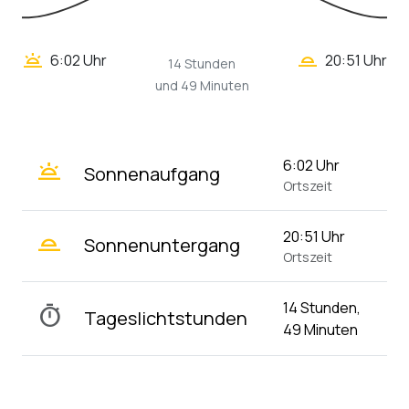
wb_twilight_2
wb_twilight
6:02 Uhr
20:51 Uhr
14 Stunden
und 49 Minuten
wb_twilight
6:02 Uhr
Sonnenaufgang
Ortszeit
wb_twilight_2
20:51 Uhr
Sonnenuntergang
Ortszeit
14 Stunden,
timer
Tageslichtstunden
49 Minuten