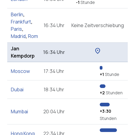
-1
Stunde
Berlin
,
Frankfurt
,
16:34 Uhr
Keine Zeitverschiebung
Paris
,
Madrid
,
Rom
Jan
location_on
16:34 Uhr
Kempdorp
Moscow
17:34 Uhr
+1
Stunde
Dubai
18:34 Uhr
+2
Stunden
Mumbai
20:04 Uhr
+3:30
Stunden
Hong Kong
22:34 Uhr