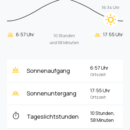
16:34 Uhr
wb_sunny
wb_twilight_2
wb_twilight
6:57 Uhr
17:55 Uhr
10 Stunden
und 58 Minuten
wb_twilight
6:57 Uhr
Sonnenaufgang
Ortszeit
wb_twilight_2
17:55 Uhr
Sonnenuntergang
Ortszeit
10 Stunden,
timer
Tageslichtstunden
58 Minuten