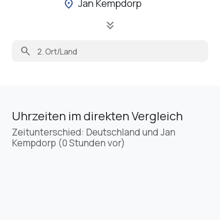
Jan Kempdorp
location_on
keyboard_double_arrow_down
search
Uhrzeiten im direkten Vergleich
Zeitunterschied: Deutschland und Jan
Kempdorp (0 Stunden vor)