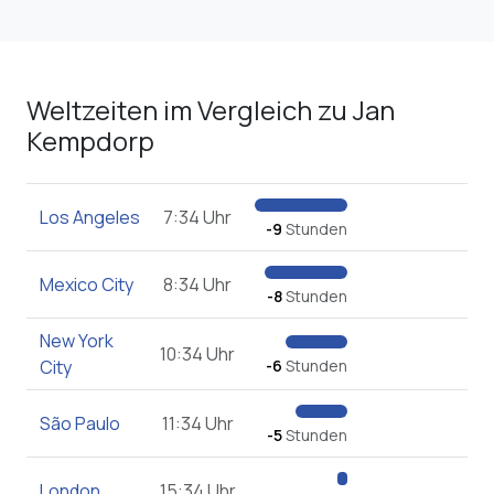
Weltzeiten im Vergleich zu Jan
Kempdorp
Los Angeles
7:34 Uhr
-9
Stunden
Mexico City
8:34 Uhr
-8
Stunden
New York
10:34 Uhr
City
-6
Stunden
São Paulo
11:34 Uhr
-5
Stunden
London
15:34 Uhr