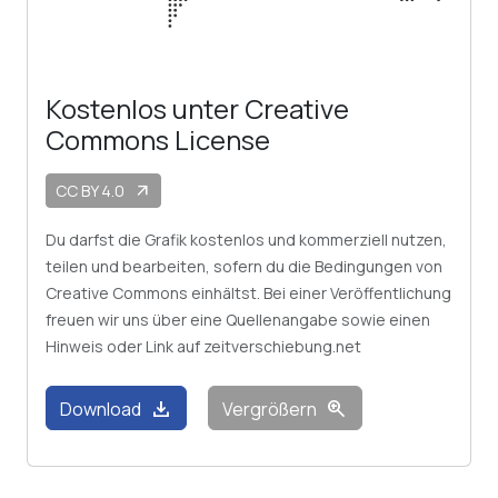
Kostenlos unter Creative
Commons License
CC BY 4.0
arrow_outward
Du darfst die Grafik kostenlos und kommerziell nutzen,
teilen und bearbeiten, sofern du die Bedingungen von
Creative Commons einhältst. Bei einer Veröffentlichung
freuen wir uns über eine Quellenangabe sowie einen
Hinweis oder Link auf zeitverschiebung.net
download
zoom_in
Download
Vergrößern