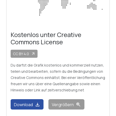
Kostenlos unter Creative
Commons License
CC BY 4.0
arrow_outward
Du darfst die Grafik kostenlos und kommerziell nutzen,
teilen und bearbeiten, sofern du die Bedingungen von
Creative Commons einhältst. Bei einer Veröffentlichung
freuen wir uns über eine Quellenangabe sowie einen
Hinweis oder Link auf zeitverschiebung.net
download
zoom_in
Download
Vergrößern