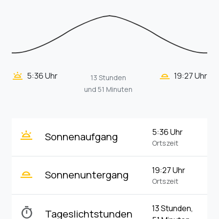
wb_twilight_2
wb_twilight
5:36 Uhr
19:27 Uhr
13 Stunden
und 51 Minuten
wb_twilight
5:36 Uhr
Sonnenaufgang
Ortszeit
wb_twilight_2
19:27 Uhr
Sonnenuntergang
Ortszeit
13 Stunden,
timer
Tageslichtstunden