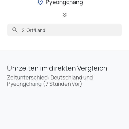
Pyeongchang
location_on
keyboard_double_arrow_down
search
Uhrzeiten im direkten Vergleich
Zeitunterschied: Deutschland und
Pyeongchang (7 Stunden vor)