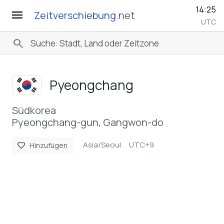
14:25
menu
Zeitverschiebung
.net
UTC
search
Pyeongchang
Südkorea
Pyeongchang-gun, Gangwon-do
Asia/Seoul
UTC+9
favorite
Hinzufügen