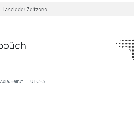
boûch
Asia/Beirut
UTC+3