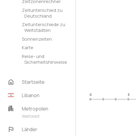
Zeitzonenrechner
Zeitunterschied zu
Deutschland
Zeitunterschiede zu
Weltstädten
Sonnenzeiten
Karte
Reise- und
Sicherheitshinweise
home
Startseite
Libanon
0
3
apartment
Metropolen
Weltweit
flag
Länder