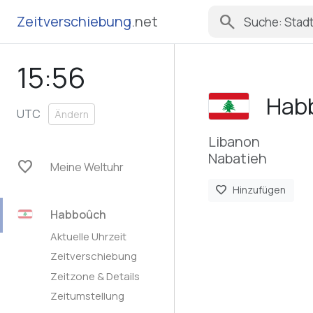
search
Zeitverschiebung
.net
15:56
Hab
UTC
Ändern
Libanon
Nabatieh
favorite
Meine Weltuhr
favorite
Hinzufügen
Habboûch
Aktuelle Uhrzeit
Zeitverschiebung
Zeitzone & Details
Zeitumstellung