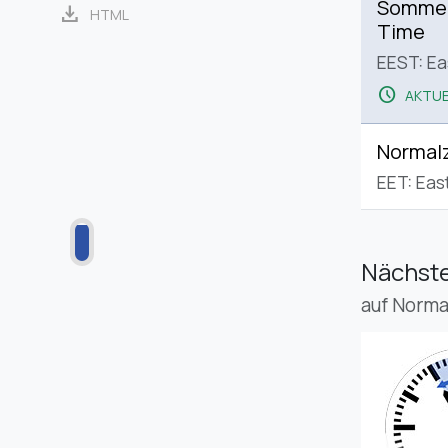
Sommerz
download
HTML
Time
EEST: E
schedule
AKTUE
Normalz
EET: Eas
Nächste
auf Norma