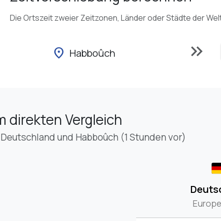
Die Ortszeit zweier Zeitzonen, Länder oder Städte der Wel
keyboard_double_arrow_right
location_on
Habboûch
m direkten Vergleich
 Deutschland und Habboûch (1 Stunden vor)
Deuts
Europe