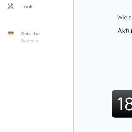
handyman
Tools
Wie s
Aktu
Sprache
Deutsch
1