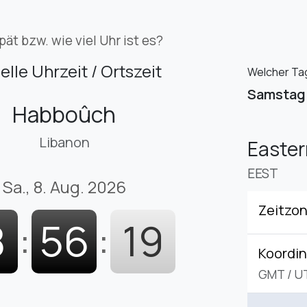
pät bzw. wie viel Uhr ist es?
elle Uhrzeit / Ortszeit
Welcher Tag
Samstag
Habboûch
Libanon
Easte
EEST
Sa., 8. Aug. 2026
Zeitzo
8
:
56
:
20
Koordin
GMT
/
U