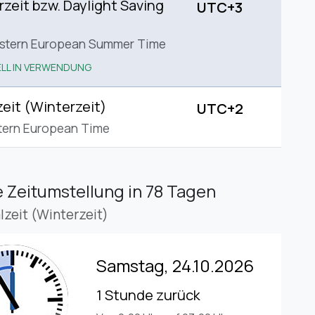
eit bzw. Daylight Saving
UTC+3
astern European Summer Time
LL IN VERWENDUNG
eit (Winterzeit)
UTC+2
tern European Time
 Zeitumstellung
in 78 Tagen
lzeit (Winterzeit)
Samstag, 24.10.2026
1 Stunde zurück