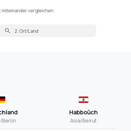
t miteinander vergleichen.
search
chland
Habboûch
/Berlin
Asia/Beirut