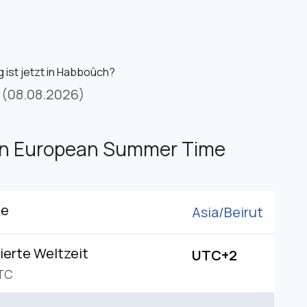
 ist jetzt in Habboûch?
(08.08.2026)
rn European Summer Time
ne
Asia/
Beirut
ierte Weltzeit
UTC+2
TC