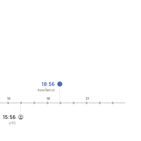
18:56
Asia/Beirut
15
18
21
15:56
UTC