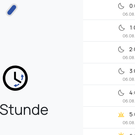
bedtime
0:
06.08
bedtime
1:
06.08
bedtime
2:
06.08
bedtime
3:
06.08
bedtime
4:
06.08
 Stunde
wb_twilight
5:
06.08