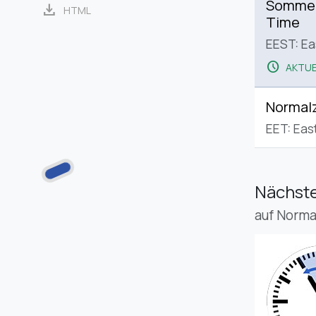
Sommerz
download
HTML
Time
EEST: E
schedule
AKTUE
Normalz
EET: Eas
Nächste
auf Norma