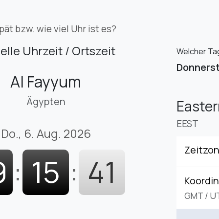
pät bzw. wie viel Uhr ist es?
elle Uhrzeit / Ortszeit
Welcher Tag 
Donners
Al Fayyum
Ägypten
Easte
EEST
Do., 6. Aug. 2026
Zeitzo
9
:
15
:
42
Koordin
GMT
/
U