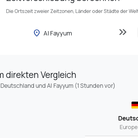
Die Ortszeit zweier Zeitzonen, Länder oder Städte der Wel
keyboard_double_arrow_right
location_on
Al Fayyum
m direkten Vergleich
 Deutschland und Al Fayyum (1 Stunden vor)
Deuts
Europe