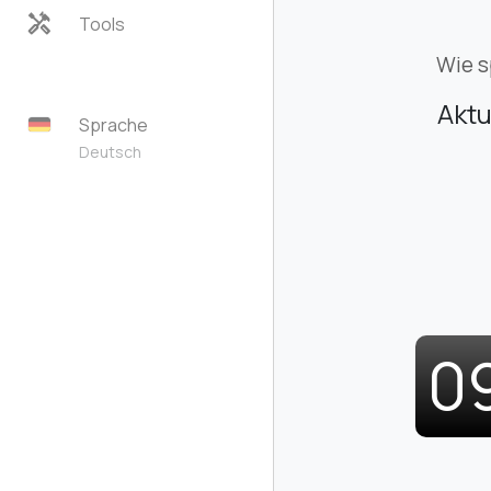
handyman
Tools
Wie s
Aktu
Sprache
Deutsch
0