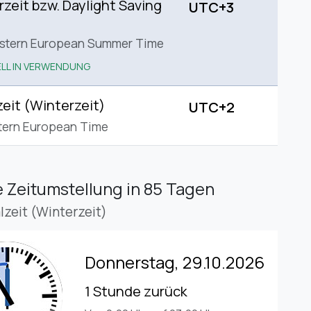
eit bzw. Daylight Saving
UTC+3
astern European Summer Time
LL IN VERWENDUNG
eit (Winterzeit)
UTC+2
tern European Time
 Zeitumstellung
in 85 Tagen
lzeit (Winterzeit)
Donnerstag, 29.10.2026
1 Stunde zurück