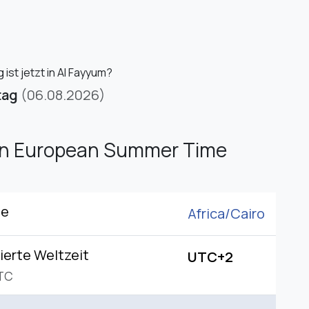
ist jetzt in Al Fayyum?
tag
(06.08.2026)
rn European Summer Time
ne
Africa/
Cairo
ierte Weltzeit
UTC+2
TC