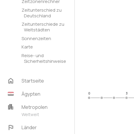
Zeitzonenrechner
Zeitunterschied zu
Deutschland
Zeitunterschiede zu
Weltstädten
Sonnenzeiten
Karte
Reise- und
Sicherheitshinweise
home
Startseite
Ägypten
0
3
apartment
Metropolen
Weltweit
flag
Länder