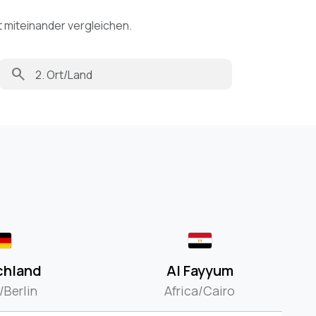
t miteinander vergleichen.
search
chland
Al Fayyum
/Berlin
Africa/Cairo