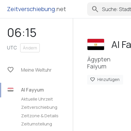
search
Zeitverschiebung
.net
06:15
Al F
UTC
Ändern
Ägypten
Faiyum
favorite
Meine Weltuhr
favorite
Hinzufügen
Al Fayyum
Aktuelle Uhrzeit
Zeitverschiebung
Zeitzone & Details
Zeitumstellung