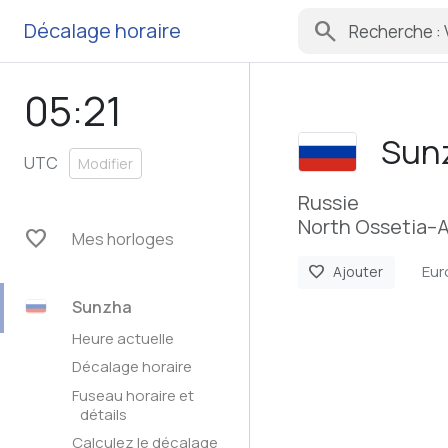
search
Décalage horaire
05:21
Sun
UTC
Modifier
Russie
North Ossetia–A
favorite
Mes horloges
Eu
favorite
Ajouter
Sunzha
Heure actuelle
Décalage horaire
Fuseau horaire et
détails
Calculez le décalage