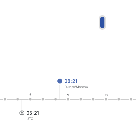
08:21
Europe/Moscow
6
9
12
05:21
UTC