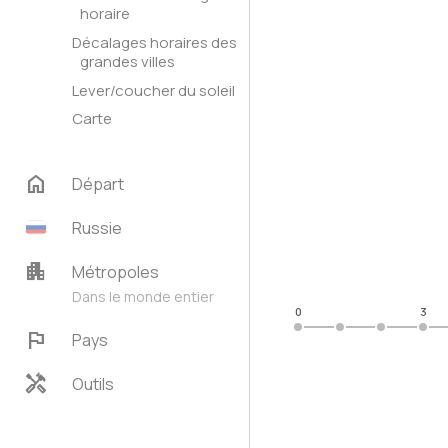
horaire
Décalages horaires des
grandes villes
Lever/coucher du soleil
Carte
home
Départ
Russie
apartment
Métropoles
Dans le monde entier
0
3
flag
Pays
handyman
Outils