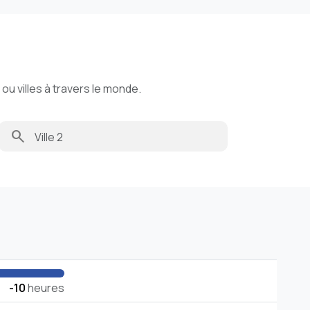
u villes à travers le monde.
search
-10
heures