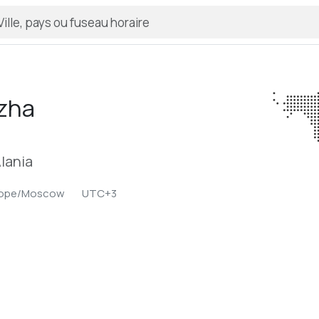
zha
lania
rope/Moscow
UTC+3