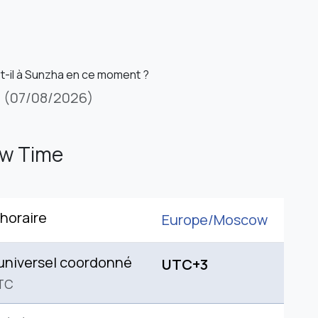
st-il à Sunzha en ce moment ?
i
(07/08/2026)
w Time
horaire
Europe/
Moscow
universel coordonné
UTC+3
TC