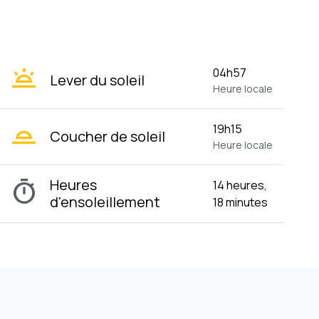
wb_twilight
04h57
Lever du soleil
Heure locale
wb_twilight_2
19h15
Coucher de soleil
Heure locale
timer
Heures
14 heures,
d'ensoleillement
18 minutes