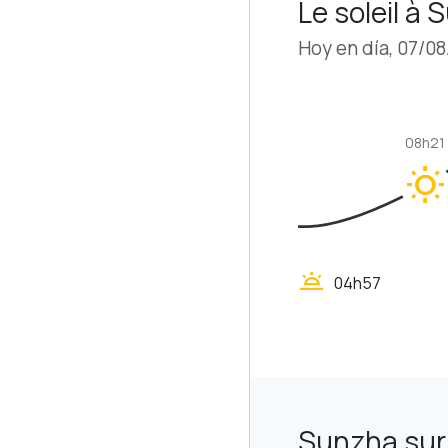
Le soleil à
Hoy en día, 07/0
08h21
wb_sunny
wb_twilight
04h57
Sunzha sur