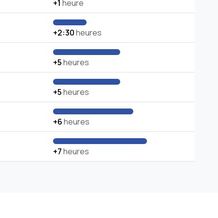
+1
heure
+2:30
heures
+5
heures
+5
heures
+6
heures
+7
heures