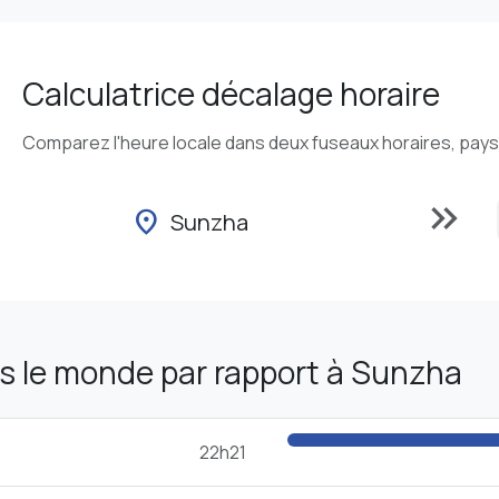
Calculatrice décalage horaire
Comparez l'heure locale dans deux fuseaux horaires, pays o
keyboard_double_arrow_right
location_on
Sunzha
s le monde par rapport à Sunzha
22h21