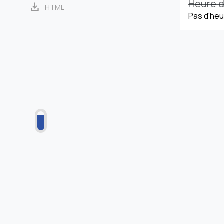
Heure d
download
HTML
Pas d'heu