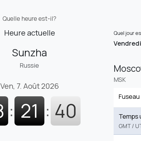
Quelle heure est-il?
Heure actuelle
Quel jour e
Vendred
Sunzha
Russie
Mosco
MSK
Ven, 7. Août 2026
Fuseau 
8
:
21
:
41
Temps 
GMT
/
U