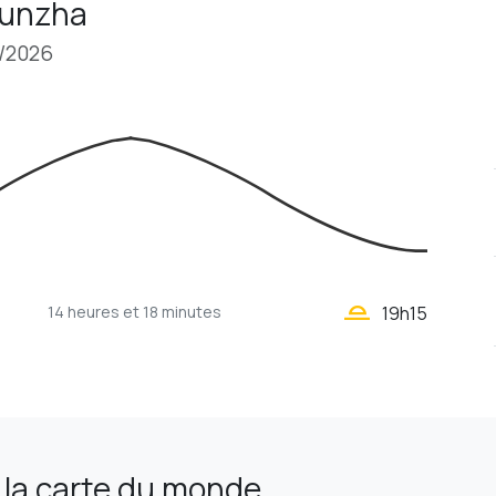
 Sunzha
8/2026
wb_twilight_2
14 heures
et 18 minutes
19h15
 la carte du monde