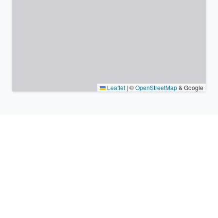
Leaflet
|
©
OpenStreetMap
& Google
Lieux à proximité et fuseaux
horaires similaires