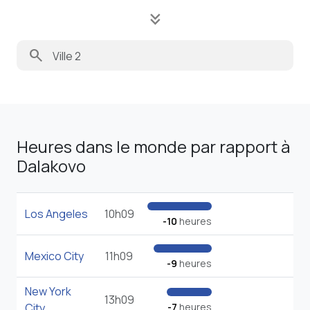
keyboard_double_arrow_down
search
Heures dans le monde par rapport à
Dalakovo
Los Angeles
10h09
-10
heures
Mexico City
11h09
-9
heures
New York
13h09
City
-7
heures