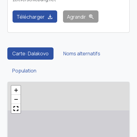
download
zoom_in
Télécharger
Agrandir
Carte: Dalakovo
Noms alternatifs
Population
+
−