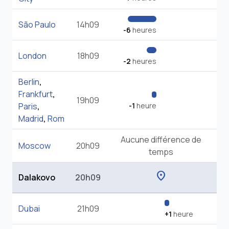
São Paulo
14h09
-6
heures
London
18h09
-2
heures
Berlin
,
Frankfurt
,
19h09
Paris
,
-1
heure
Madrid
,
Rom
Aucune différence de
Moscow
20h09
temps
location_on
Dalakovo
20h09
Dubai
21h09
+1
heure