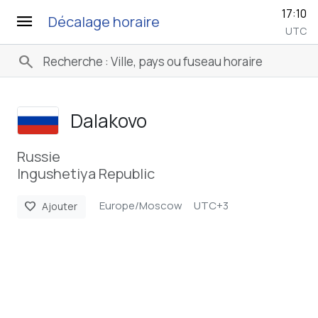
17:10
menu
Décalage horaire
UTC
search
Dalakovo
Russie
Ingushetiya Republic
Europe/Moscow
UTC+3
favorite
Ajouter