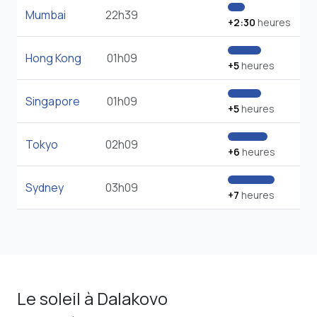
Mumbai
22h39
+2:30
heures
Hong Kong
01h09
+5
heures
Singapore
01h09
+5
heures
Tokyo
02h09
+6
heures
Sydney
03h09
+7
heures
Le soleil à Dalakovo