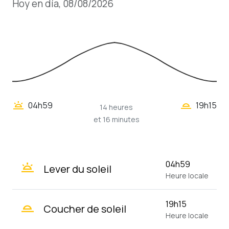
Hoy en día, 08/08/2026
wb_twilight_2
wb_twilight
04h59
19h15
14 heures
et 16 minutes
wb_twilight
04h59
Lever du soleil
Heure locale
wb_twilight_2
19h15
Coucher de soleil
Heure locale