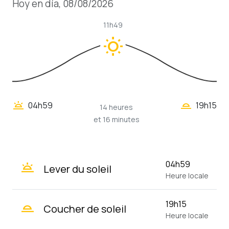
Hoy en día, 08/08/2026
11h49
wb_sunny
wb_twilight_2
wb_twilight
04h59
19h15
14 heures
et 16 minutes
wb_twilight
04h59
Lever du soleil
Heure locale
wb_twilight_2
19h15
Coucher de soleil
Heure locale