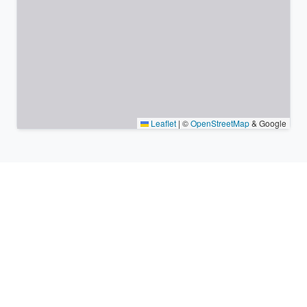
Leaflet
|
©
OpenStreetMap
& Google
Lieux à proximité et fuseaux
horaires similaires