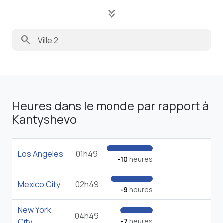
keyboard_double_arrow_down
search
Heures dans le monde par rapport à
Kantyshevo
Los Angeles
01h49
-10
heures
Mexico City
02h49
-9
heures
New York
04h49
City
-7
heures