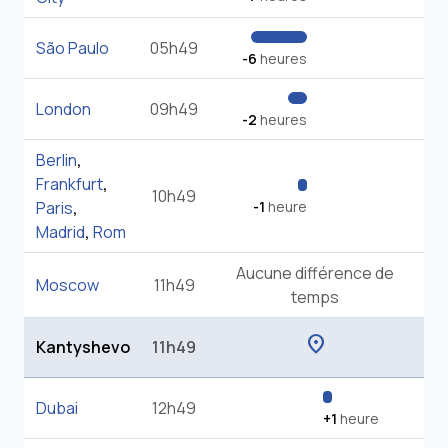
São Paulo
05h49
-6
heures
London
09h49
-2
heures
Berlin
,
Frankfurt
,
10h49
Paris
,
-1
heure
Madrid
,
Rom
Aucune différence de
Moscow
11h49
temps
location_on
Kantyshevo
11h49
Dubai
12h49
+1
heure