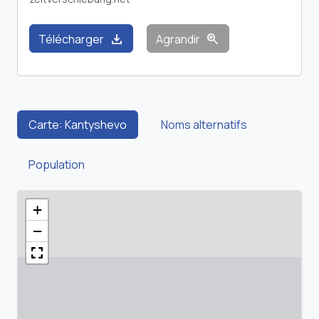
download
zoom_in
Télécharger
Agrandir
Carte: Kantyshevo
Noms alternatifs
Population
+
−