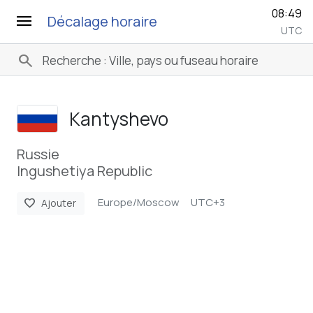
08:49
menu
Décalage horaire
UTC
search
Kantyshevo
Russie
Ingushetiya Republic
Europe/Moscow
UTC+3
favorite
Ajouter