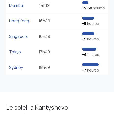
Mumbai
14h19
+2:30
heures
Hong Kong
16h49
+5
heures
Singapore
16h49
+5
heures
Tokyo
17h49
+6
heures
Sydney
18h49
+7
heures
Le soleil à Kantyshevo