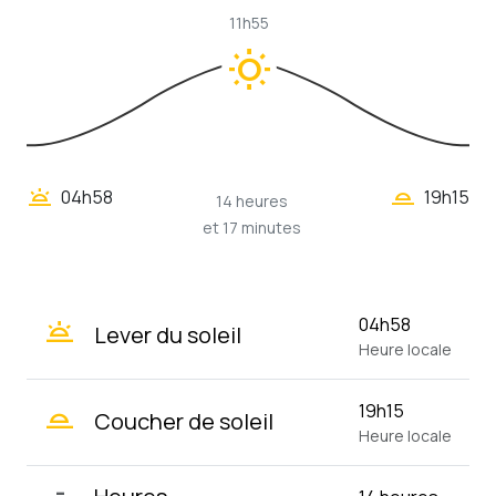
11h55
wb_sunny
wb_twilight_2
wb_twilight
04h58
19h15
14 heures
et 17 minutes
wb_twilight
04h58
Lever du soleil
Heure locale
wb_twilight_2
19h15
Coucher de soleil
Heure locale