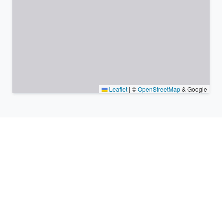
Leaflet
|
©
OpenStreetMap
& Google
Lieux à proximité et fuseaux
horaires similaires