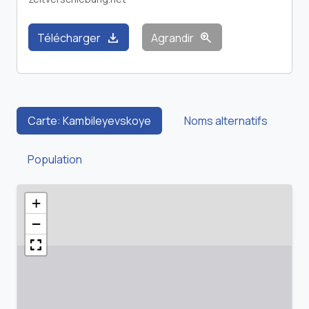
download
zoom_in
Télécharger
Agrandir
Carte: Kambileyevskoye
Noms alternatifs
Population
+
−