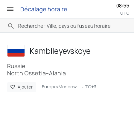
08:55
menu
Décalage horaire
UTC
search
Kambileyevskoye
Russie
North Ossetia–Alania
Europe/Moscow
UTC+3
favorite
Ajouter