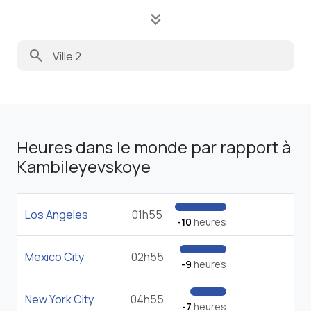
keyboard_double_arrow_down
search
Heures dans le monde par rapport à
Kambileyevskoye
Los Angeles
01h55
-10
heures
Mexico City
02h55
-9
heures
New York City
04h55
-7
heures