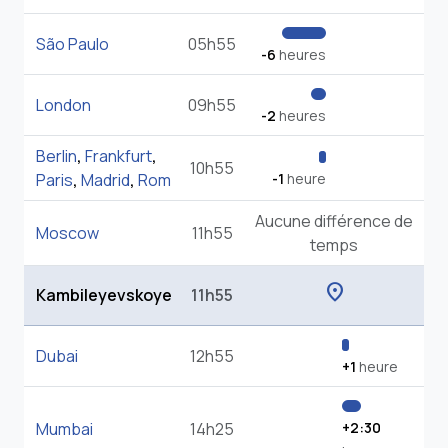
São Paulo
05h55
-6
heures
London
09h55
-2
heures
Berlin
,
Frankfurt
,
10h55
Paris
,
Madrid
,
Rom
-1
heure
Aucune différence de
Moscow
11h55
temps
location_on
Kambileyevskoye
11h55
Dubai
12h55
+1
heure
Mumbai
14h25
+2:30