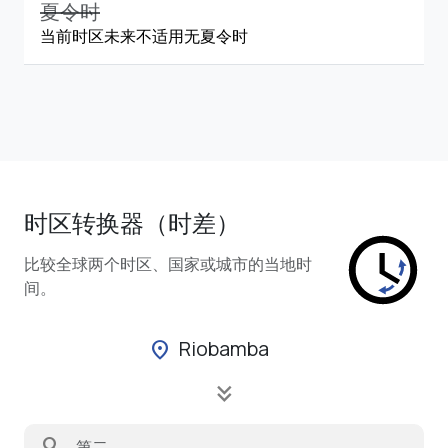
夏令时
当前时区未来不适用无夏令时
时区转换器（时差）
比较全球两个时区、国家或城市的当地时
间。
Riobamba
location_on
keyboard_double_arrow_down
search