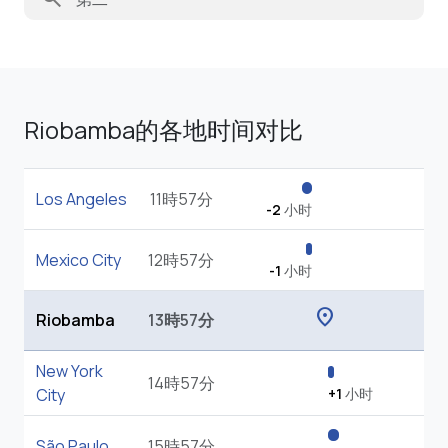
Riobamba的各地时间对比
Los Angeles
11時57分
-2
小时
Mexico City
12時57分
-1
小时
location_on
Riobamba
13時57分
New York
14時57分
City
+1
小时
São Paulo
15時57分