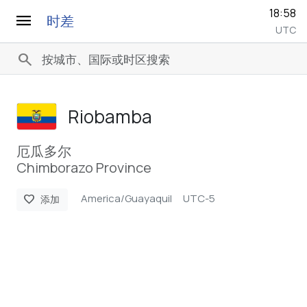
18:58
menu
时差
UTC
search
Riobamba
厄瓜多尔
Chimborazo Province
America/Guayaquil
UTC-5
favorite
添加