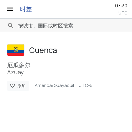
07:30
menu
时差
UTC
search
Cuenca
厄瓜多尔
Azuay
America/Guayaquil
UTC-5
favorite
添加