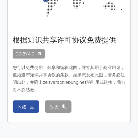
根据知识共享许可协议免费提供
CC BY 4.0
arrow_outward
您可以免费使用、分享和编辑此图，并将其用于商业用途，
但须遵守知识共享协议的条款。如果您发布此图，请务必注
明出处，并附上zeitverschiebung.net的引用或链接，我们
将不胜感激。
download
zoom_in
下载
放大