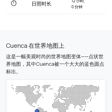
12 小时,
timer
日照时长
0 分钟
Cuenca 在世界地图上
这是一幅美观时尚的世界地图变体——点状世
界地图，其中Cuenca被一个大大的蓝色圆点
标出。