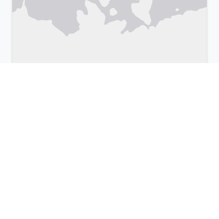
Leaflet
|
©
OpenStreetMap
& Google