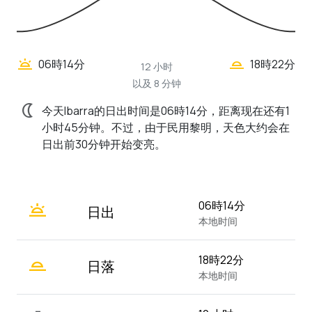
wb_twilight_2
wb_twilight
06時14分
18時22分
12 小时
以及 8 分钟
nightlight
今天Ibarra的日出时间是06時14分，距离现在还有1
小时45分钟。不过，由于民用黎明，天色大约会在
日出前30分钟开始变亮。
wb_twilight
06時14分
日出
本地时间
wb_twilight_2
18時22分
日落
本地时间