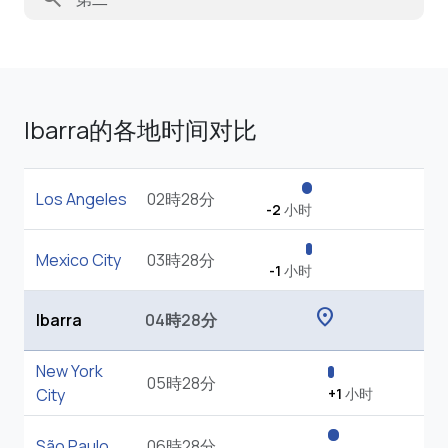
Ibarra的各地时间对比
Los Angeles
02時28分
-2
小时
Mexico City
03時28分
-1
小时
location_on
Ibarra
04時28分
New York
05時28分
City
+1
小时
São Paulo
06時28分