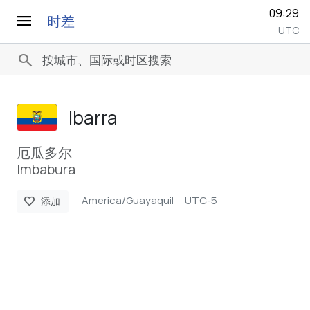
09:29
menu
时差
UTC
search
Ibarra
厄瓜多尔
Imbabura
America/Guayaquil
UTC-5
favorite
添加