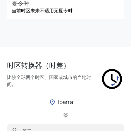
夏令时
当前时区未来不适用无夏令时
时区转换器（时差）
比较全球两个时区、国家或城市的当地时
间。
Ibarra
location_on
keyboard_double_arrow_down
search