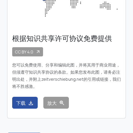
根据知识共享许可协议免费提供
CC BY 4.0
arrow_outward
您可以免费使用、分享和编辑此图，并将其用于商业用途，
但须遵守知识共享协议的条款。如果您发布此图，请务必注
明出处，并附上zeitverschiebung.net的引用或链接，我们
将不胜感激。
download
zoom_in
下载
放大