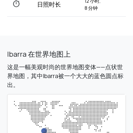
12 小时,
timer
日照时长
8 分钟
Ibarra 在世界地图上
这是一幅美观时尚的世界地图变体——点状世
界地图，其中Ibarra被一个大大的蓝色圆点标
出。