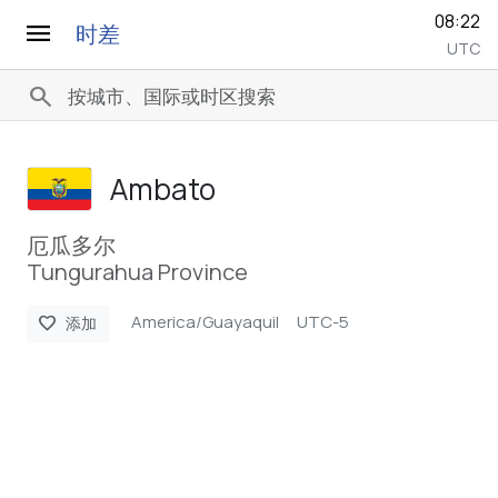
08:22
menu
时差
UTC
search
Ambato
厄瓜多尔
Tungurahua Province
America/Guayaquil
UTC-5
favorite
添加