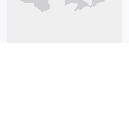
Leaflet
|
©
OpenStreetMap
& Google