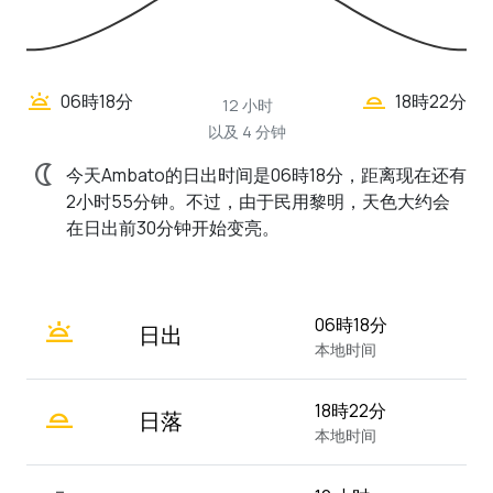
wb_twilight_2
wb_twilight
06時18分
18時22分
12 小时
以及 4 分钟
nightlight
今天Ambato的日出时间是06時18分，距离现在还有
2小时55分钟。不过，由于民用黎明，天色大约会
在日出前30分钟开始变亮。
wb_twilight
06時18分
日出
本地时间
wb_twilight_2
18時22分
日落
本地时间