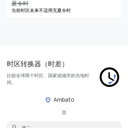
夏令时
当前时区未来不适用无夏令时
时区转换器（时差）
比较全球两个时区、国家或城市的当地时
间。
Ambato
location_on
keyboard_double_arrow_down
search