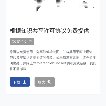
根据知识共享许可协议免费提供
CC BY 4.0
arrow_outward
您可以免费使用、分享和编辑此图，并将其用于商业用途，
但须遵守知识共享协议的条款。如果您发布此图，请务必注
明出处，并附上zeitverschiebung.net的引用或链接，我们
将不胜感激。
download
zoom_in
下载
放大